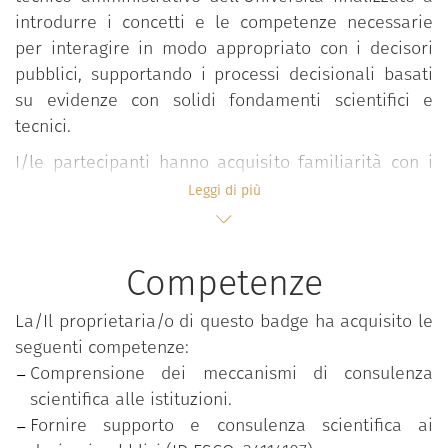
introdurre i concetti e le competenze necessarie
per interagire in modo appropriato con i decisori
pubblici, supportando i processi decisionali basati
su evidenze con solidi fondamenti scientifici e
tecnici.
I/le partecipanti hanno acquisito familiarità con i
concetti chiave e i modelli istituzionali della
Leggi di più
consulenza scientifica, con particolare attenzione al
contesto dell'Unione Europea (UE). Sono stati
introdotti/e alla science for policy, ai suoi obiettivi,
Competenze
alle sfide principali e ai modelli istituzionali
esistenti, approfondendo in particolare il
La/Il proprietaria/o di questo badge ha acquisito le
funzionamento delle istituzioni europee e sui
seguenti competenze:
meccanismi di consulenza scientifica dell’UE.
Comprensione dei meccanismi di consulenza
Attraverso attività pratiche e simulate basate sul
scientifica alle istituzioni.
JRC Competence Framework, per sviluppare abilità
Fornire supporto e consulenza scientifica ai