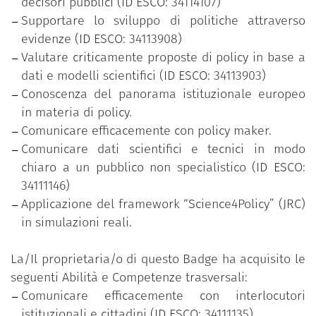
comunicative e operative utili a interagire
decisori pubblici (ID ESCO: 34114107)
efficacemente con i decisori pubblici, i partecipanti
Supportare lo sviluppo di politiche attraverso
hanno potuto riflettere sul ruolo della scienza nei
evidenze (ID ESCO: 34113908)
processi decisionali e mettere in pratica strumenti
Valutare criticamente proposte di policy in base a
e strategie per contribuire a decisioni pubbliche
dati e modelli scientifici (ID ESCO: 34113903)
basate su evidenze scientifiche.
Conoscenza del panorama istituzionale europeo
in materia di policy.
Comunicare efficacemente con policy maker.
Comunicare dati scientifici e tecnici in modo
chiaro a un pubblico non specialistico (ID ESCO:
34111146)
Applicazione del framework “Science4Policy” (JRC)
in simulazioni reali.
La/Il proprietaria/o di questo Badge ha acquisito le
seguenti Abilità e Competenze trasversali:
Comunicare efficacemente con interlocutori
istituzionali e cittadini (ID ESCO: 34111135)