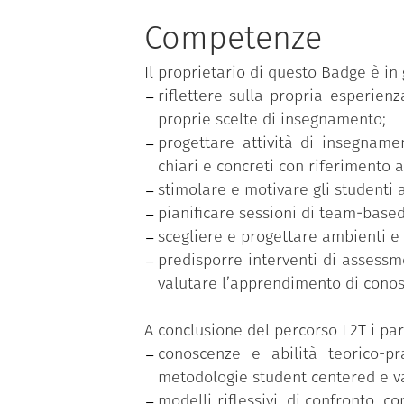
Costruzione di un syllabus stu
Metodologie e approcci di activ
Competenze
Team based learning;
Il proprietario di questo Badge è in 
Micro-teaching e feedback tra 
riflettere sulla propria esperien
Tecnologie e ambienti per la di
proprie scelte di insegnamento;
Valutazione didattica;
progettare attività di insegnam
Assessment of/for learning;
chiari e concreti con riferimento a
Prove oggettive e rubriche di v
stimolare e motivare gli studenti 
pianificare sessioni di team-base
scegliere e progettare ambienti e 
predisporre interventi di assessm
valutare l’apprendimento di cono
A conclusione del percorso L2T i par
conoscenze e abilità teorico-pr
metodologie student centered e va
modelli riflessivi, di confronto, c