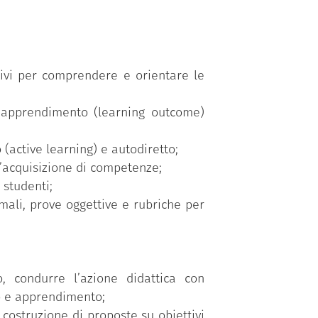
ativi per comprendere e orientare le
i apprendimento (learning outcome)
(active learning) e autodiretto;
l’acquisizione di competenze;
 studenti;
mali, prove oggettive e rubriche per
, condurre l’azione didattica con
to e apprendimento;
a costruzione di proposte su obiettivi