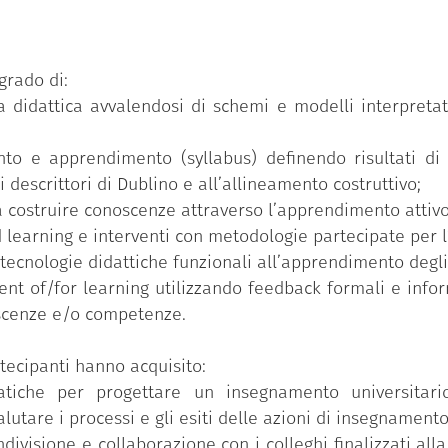
dent centered;
e learning;
grado di:
pari;
za didattica avvalendosi di schemi e modelli interpret
dattica;
ento e apprendimento (syllabus) definendo risultati d
i descrittori di Dublino e all’allineamento costruttivo;
alutazione.
a costruire conoscenze attraverso l’apprendimento attivo 
d learning e interventi con metodologie partecipate per 
tecnologie didattiche funzionali all’apprendimento degli
ent of/for learning utilizzando feedback formali e infor
scenze e/o competenze.
tecipanti hanno acquisito:
atiche per progettare un insegnamento universitario
lutare i processi e gli esiti delle azioni di insegnamen
ondivisione e collaborazione con i colleghi finalizzati all