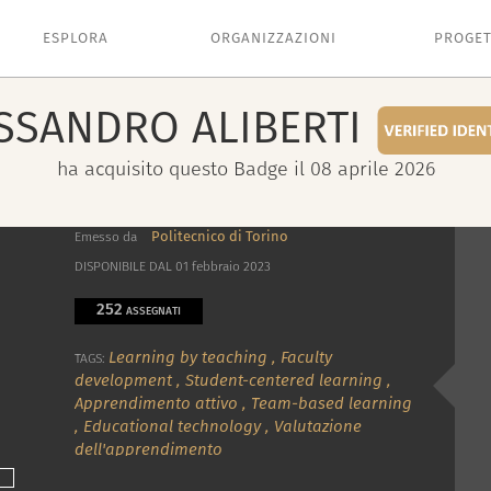
ESPLORA
ORGANIZZAZIONI
PROGET
SSANDRO
ALIBERTI
ha acquisito questo Badge il 08 aprile 2026
Politecnico di Torino
Emesso da
DISPONIBILE DAL 01 febbraio 2023
252
ASSEGNATI
Learning by teaching
,
Faculty
TAGS:
development
,
Student-centered learning
,
Apprendimento attivo
,
Team-based learning
,
Educational technology
,
Valutazione
dell'apprendimento