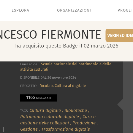
ESPLORA
ORGANIZZAZIONI
PROGET
NCESCO
FIERMONTE
ha acquisito questo Badge il 02 marzo 2026
Scuola nazionale del patrimonio e delle
Emesso da
attività culturali
DISPONIBILE DAL 26 novembre 2024
Dicolab. Cultura al digitale
PROGETTO
1165
ASSEGNATI
Cultura digitale
,
Biblioteche
,
TAGS:
Patrimonio culturale digitale
,
Cura e
gestione delle collezioni
,
Produzione
,
Gestione
,
Trasformazione digitale