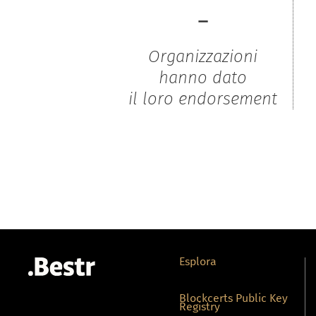
-
Organizzazioni
hanno dato
il loro endorsement
Esplora
Blockcerts Public Key
Registry