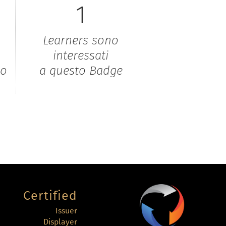
1
Learners sono
interessati
to
a questo Badge
Certified
Issuer
Displayer