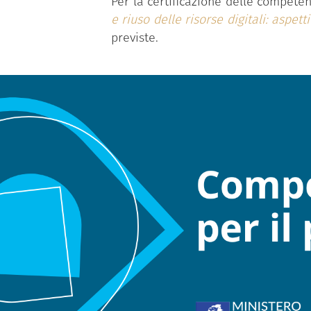
Per la certificazione delle competen
e riuso delle risorse digitali: aspetti
previste.