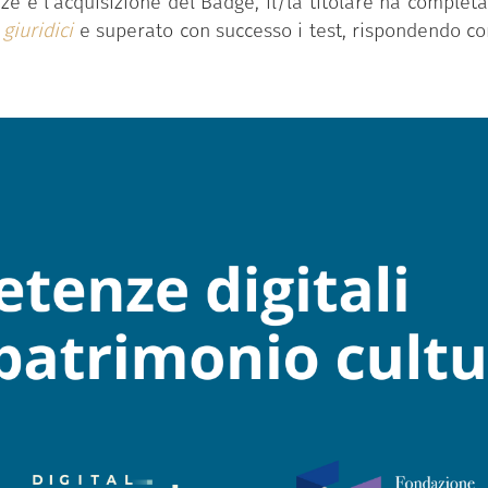
ze e l’acquisizione del Badge, il/la titolare ha completat
 giuridici
e superato con successo i test, rispondendo 