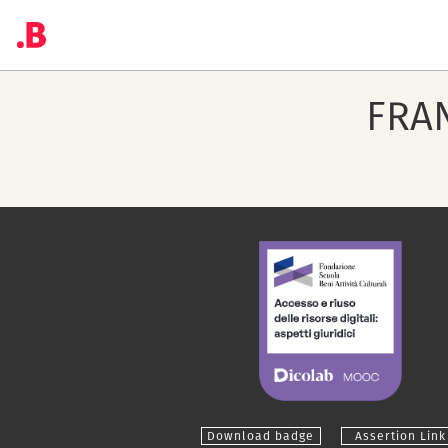
FRA
Download badge
Assertion Link