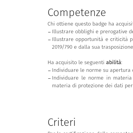
MODALITÀ DI EROGAZIONE: live e on
Competenze
SEDE DEL CORSO: fad.fondazionescuo
Chi ottiene questo badge ha acquisi
DURATA: 3 ore.
Illustrare obblighi e prerogative del
LINGUA DI EROGAZIONE: Italiano.
Illustrare opportunità e criticità 
2019/790 e dalla sua trasposizione
Ha acquisito le seguenti
abilità
:
Individuare le norme su apertura d
Individuare le norme in materia d
materia di protezione dei dati per
Criteri