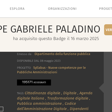
ESPLORA
ORGANIZZAZIONI
PROGET
PE GABRIELE
PALADINO
ha acquisito questo Badge il 16 marzo 2025
Dipartimento della funzione pubblica
Emesso da
DISPONIBILE DAL 08 maggio 2023
Syllabus - Nuove competenze per le
PROGETTO
Pubbliche Amministrazioni
195171
ASSEGNATI
Cittadinanza digitale
,
Digitale
,
Agenda
TAGS:
digitale italiana
,
Trasformazione digitale
,
Pubblica amministrazione
,
Codice
dell’Amministrazione Digitale
,
Dipendenti