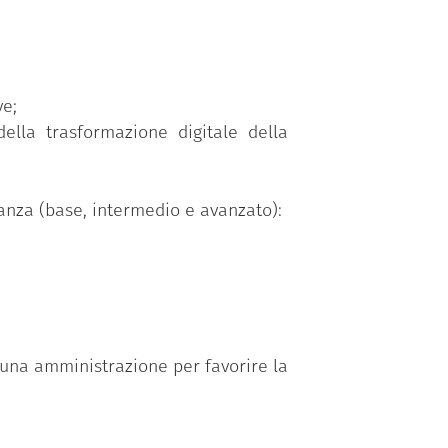
enze/abilità raggruppate secondo tre
 nel programma
“Competenze digitali
ve;
della trasformazione digitale della
o personalizzato in funzione della
il test di verifica delle competenze
onanza (base, intermedio e avanzato):
i una amministrazione per favorire la