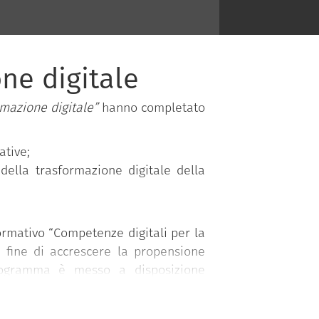
one digitale
rmazione digitale”
hanno completato
ative;
 della trasformazione digitale della
mativo “Competenze digitali per la
l fine di accrescere la propensione
programma è messo a disposizione
nistri.
 competenze organizzate in 5 aree