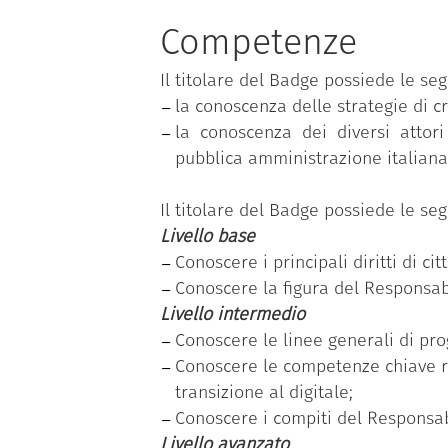
tematiche; ciascuna competenza, a s
Competenze
livelli di padronanza (base, interme
Il titolare del Badge possiede le se
“Conoscere gli obiettivi della trasf
la conoscenza delle strategie di cr
per la PA”
.
la conoscenza dei diversi attori 
Il dipendente pubblico che ha con
pubblica amministrazione italiana
rilevazione dell’effettivo fabbisogn
acquisite, relativo al livello di pad
Il titolare del Badge possiede le se
Livello base
Conoscere i principali diritti di ci
Conoscere la figura del Responsabi
Livello intermedio
Conoscere le linee generali di pro
Conoscere le competenze chiave ric
transizione al digitale;
Conoscere i compiti del Responsabi
Livello avanzato