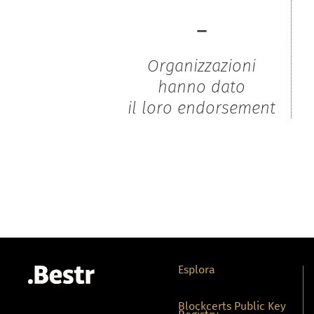
-
Organizzazioni
hanno dato
il loro endorsement
Esplora
Blockcerts Public Key