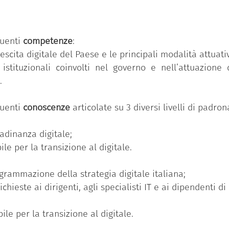
ua volta, si articola in un numero variabile di conosc
dio e avanzato).
guenti
competenze
:
ormazione digitale”
è una delle 11 competenze previste
escita digitale del Paese e le principali modalità attuati
istituzionali coinvolti nel governo e nell’attuazione 
seguito il Badge ha partecipato al percorso formativ
.
o di competenze individuale ed ha superato con successo 
ronanza più elevato (avanzato).
guenti
conoscenze
articolate su 3 diversi livelli di padr
ttadinanza digitale;
le per la transizione al digitale.
grammazione della strategia digitale italiana;
hieste ai dirigenti, agli specialisti IT e ai dipendenti d
le per la transizione al digitale.