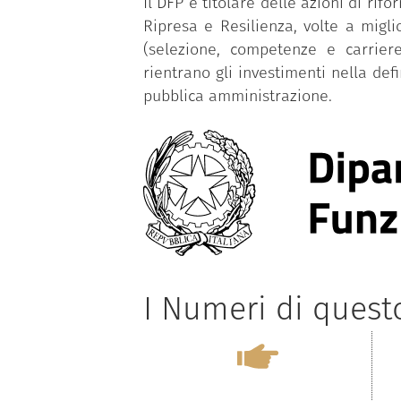
Il DFP è titolare delle azioni di r
Ripresa e Resilienza, volte a migl
(selezione, competenze e carriere
rientrano gli investimenti nella def
pubblica amministrazione.
I Numeri di ques