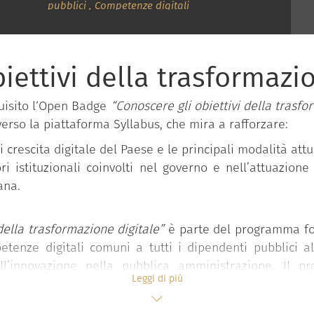
pubblici
,
Competenze digitali
iettivi della trasformazi
uisito l‘Open Badge
“Conoscere gli obiettivi della trasfo
verso la piattaforma Syllabus, che mira a rafforzare:
 crescita digitale del Paese e le principali modalità attu
ri istituzionali coinvolti nel governo e nell’attuazione
ana.
della trasformazione digitale”
è parte del programma for
etenze digitali comuni a tutti i dipendenti pubblici a
l’innovazione nella pubblica amministrazione. Il 
Leggi di più
 funzione pubblica della Presidenza del Consiglio dei mi
 “Competenze digitali per la PA”
che si compone di 11