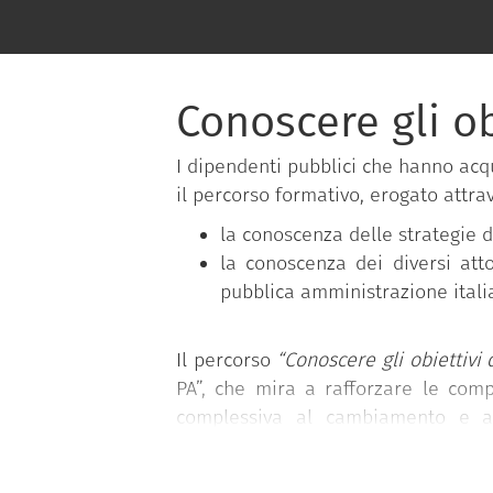
Conoscere gli ob
I dipendenti pubblici che hanno acq
il percorso formativo, erogato attra
la conoscenza delle strategie di
la conoscenza dei diversi atto
pubblica amministrazione itali
Il percorso
“Conoscere gli obiettivi 
PA”, che mira a rafforzare le comp
complessiva al cambiamento e al
gratuitamente dal Dipartimento della
Il programma si basa sul
Syllabus