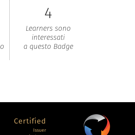
4
Learners sono
interessati
to
a questo Badge
Certified
Issuer