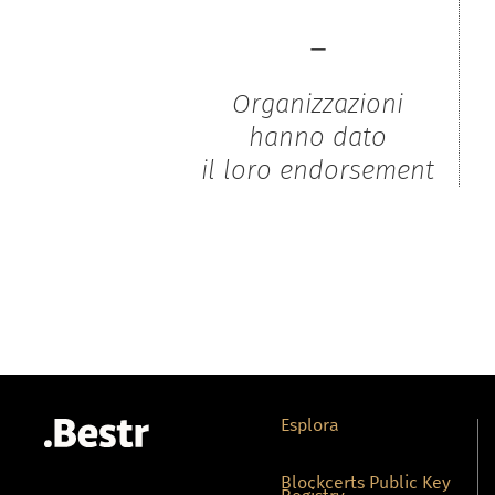
-
Organizzazioni
hanno dato
il loro endorsement
Esplora
Blockcerts Public Key