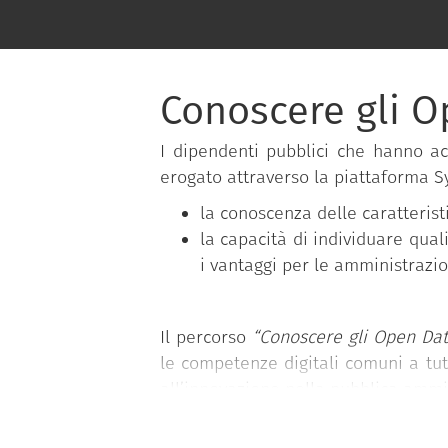
Conoscere gli 
I dipendenti pubblici che hanno a
erogato attraverso la piattaforma Sy
la conoscenza delle caratterist
la capacità di individuare qua
i vantaggi per le amministrazion
Il percorso
“Conoscere gli Open Dat
le competenze digitali comuni a tut
all’innovazione nella pubblica ammi
Il programma è messo a disposizione