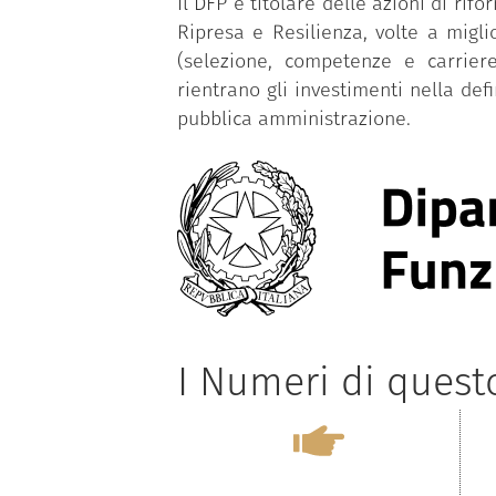
Il DFP è titolare delle azioni di r
Ripresa e Resilienza, volte a migl
(selezione, competenze e carriere
rientrano gli investimenti nella def
pubblica amministrazione.
I Numeri di ques