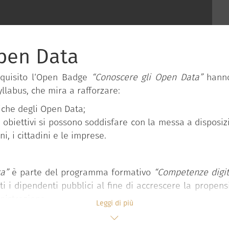
Open Data
cquisito l‘Open Badge
“Conoscere gli Open Data”
hanno
llabus, che mira a rafforzare:
iche degli Open Data;
li obiettivi si possono soddisfare con la messa a disp
i, i cittadini e le imprese.
a”
è parte del programma formativo
“Competenze digita
ti i dipendenti pubblici al fine di accrescere la prop
nistrazione.
Leggi di più
 gratuitamente dal Dipartimento della funzione pubblic