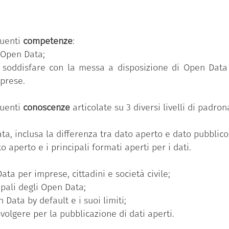
“Competenze digitali per la PA”
che si compone di 11
ua volta, si articola in un numero variabile di conosc
guenti
competenze
:
dio e avanzato).
 Open Data;
lle 11 competenze previste nel programma
“Competenze d
no soddisfare con la messa a disposizione di Open Dat
mprese.
seguito il Badge ha partecipato al percorso formativ
o di competenze individuale ed ha superato con successo 
guenti
conoscenze
articolate su 3 diversi livelli di padr
ronanza più elevato (avanzato).
ta, inclusa la differenza tra dato aperto e dato pubblico
 aperto e i principali formati aperti per i dati.
ta per imprese, cittadini e società civile;
ipali degli Open Data;
Data by default e i suoi limiti;
volgere per la pubblicazione di dati aperti.