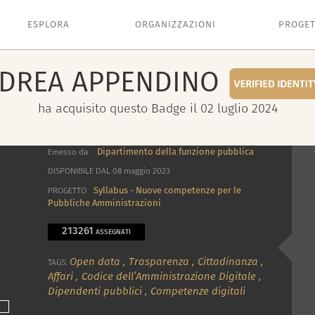
ESPLORA
ORGANIZZAZIONI
PROGET
DREA
APPENDINO
ha acquisito questo Badge il 02 luglio 2024
Dipartimento della funzione pubblica
Emesso da
DISPONIBILE DAL 08 maggio 2023
Syllabus - Nuove competenze per le
PROGETTO
Pubbliche Amministrazioni
213261
ASSEGNATI
Open data
,
Trasparenza
,
Cittadinanza
,
TAGS:
Affari
,
Codice dell’Amministrazione Digitale
,
Dipendenti pubblici
,
Competenze digitali