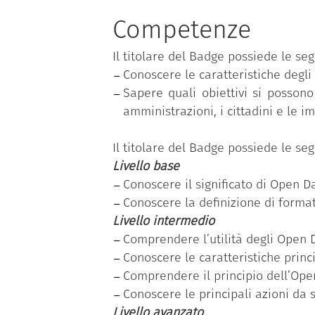
ministri.
Competenze
Il programma si basa sul
Syllabus
tematiche; ciascuna competenza, a s
Il titolare del Badge possiede le se
livelli di padronanza (base, interme
Conoscere le caratteristiche degli
“Conoscere gli Open Data”
è una de
Sapere quali obiettivi si posso
amministrazioni, i cittadini e le i
Il dipendente pubblico che ha con
rilevazione dell’effettivo fabbisogn
Il titolare del Badge possiede le se
acquisite, relativo al livello di pad
Livello base
Conoscere il significato di Open Da
Conoscere la definizione di formato
Livello intermedio
Comprendere l’utilità degli Open Da
Conoscere le caratteristiche princ
Comprendere il principio dell’Open 
Conoscere le principali azioni da s
Livello avanzato