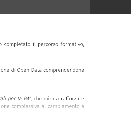
 completato il percorso formativo,
osizione di Open Data comprendendone
li per la PA”
, che mira a rafforzare
ensione complessiva al cambiamento e
a della Presidenza del Consiglio dei