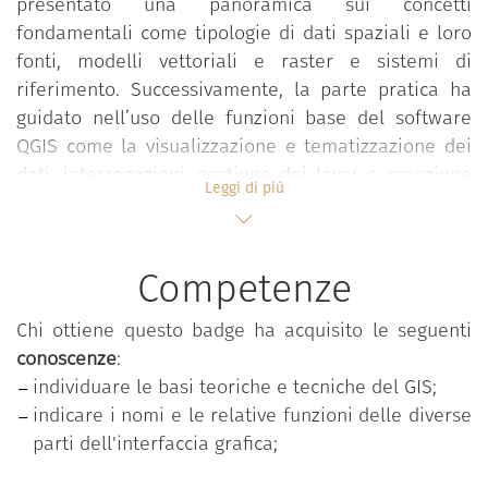
presentato una panoramica sui concetti
fondamentali come tipologie di dati spaziali e loro
fonti, modelli vettoriali e raster e sistemi di
riferimento. Successivamente, la parte pratica ha
guidato nell’uso delle funzioni base del software
QGIS come la visualizzazione e tematizzazione dei
dati, interrogazioni, gestione dei layer e creazione
Leggi di più
di mappe tematiche e impaginazione in layout di
stampa. Il corso ha fornito le competenze di base
per l’uso di un GIS in contesti di ricerca, gestione
Competenze
territoriale e documentazione.
Chi ottiene questo badge ha acquisito le seguenti
Il corso è parte dell'offerta formativa
Dicolab.
conoscenze
:
Cultura al digitale
, un'iniziativa del Ministero della
individuare le basi teoriche e tecniche del GIS;
Cultura, Digital Library, Scuola nazionale del
indicare i nomi e le relative funzioni delle diverse
patrimonio e delle attività culturali, finanziato da
parti dell'interfaccia grafica;
Next generation EU.