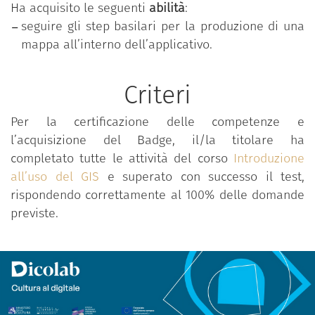
Ha acquisito le seguenti
abilità
:
FORMATO: corso multimediale
seguire gli step basilari per la produzione di una
MODALITÀ DI EROGAZIONE: online
mappa all’interno dell’applicativo.
SEDE DEL CORSO: fad.fondazionescuolapatrimonio.it
DURATA: 30 minuti
Criteri
LINGUA DI EROGAZIONE: Italiano
Per la certificazione delle competenze e
l’acquisizione del Badge, il/la titolare ha
completato tutte le attività del corso
Introduzione
all’uso del GIS
e superato con successo il test,
rispondendo correttamente al 100% delle domande
previste.