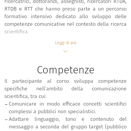
ricercatrici, dottorandi, assegnisti, ricercatori RTDA,
RTDB e RTT che hanno preso parte a un percorso
formativo intensivo dedicato allo sviluppo delle
competenze comunicative nel contesto della ricerca
scientifica.
Il badge certifica la partecipazione al corso in
Leggi di più
presenza “Comunicare la ricerca alla cittadinanza”,
articolato in due mezze giornate (8 ore totali) e
promosso dal Politecnico di Torino nell’ambito delle
Competenze
sue azioni per il Public Engagement e il
rafforzamento dello scambio tra ricerca e società.
Il partecipante al corso sviluppa competenze
La formazione è coordinata dal Prof. Massimiano
specifiche nell’ambito della comunicazione
Bucchi (Università di Trento), in collaborazione con
scientifica, tra cui:
la Venice International University (VIU), impegnata
Comunicare in modo efficace concetti scientifici
nel progetto europeo COALESCE.
complessi a pubblici non specialistici.
Adattare linguaggio, tono e contenuto del
Il percorso include moduli focalizzati su:
messaggio a seconda del gruppo target (pubblico