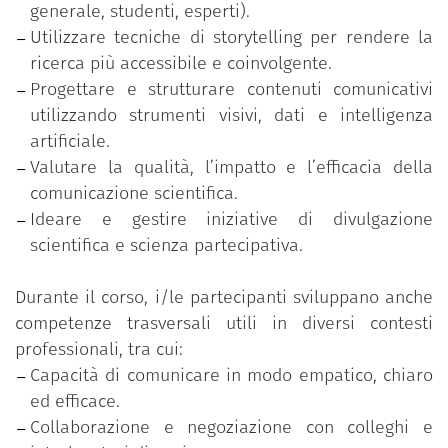
il rapporto tra scienza e società,
generale, studenti, esperti).
le linee guida per una comunicazione efficace,
Utilizzare tecniche di storytelling per rendere la
la valutazione dell’impatto comunicativo,
ricerca più accessibile e coinvolgente.
la comunicazione visiva basata su dati e
Progettare e strutturare contenuti comunicativi
immagini (anche con il supporto
utilizzando strumenti visivi, dati e intelligenza
dell’intelligenza artificiale),
artificiale.
lo storytelling come strumento per rendere la
Valutare la qualità, l’impatto e l’efficacia della
scienza coinvolgente e accessibile.
comunicazione scientifica.
Ideare e gestire iniziative di divulgazione
Attraverso questo badge, si attesta il possesso di
scientifica e scienza partecipativa.
competenze trasversali e tecniche rilevanti per il
contesto accademico e pubblico: la capacità di
Durante il corso, i/le partecipanti sviluppano anche
adattare contenuti complessi a diversi target, di
competenze trasversali utili in diversi contesti
selezionare strategie e canali comunicativi
professionali, tra cui:
adeguati, di progettare contenuti divulgativi efficaci
Capacità di comunicare in modo empatico, chiaro
e misurabili, e di promuovere un dialogo aperto e
ed efficace.
responsabile tra ricerca e cittadinanza.
Collaborazione e negoziazione con colleghi e
Il badge rappresenta un riconoscimento del ruolo