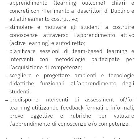
apprendimento (learning outcome) chiari e
Costruzione di un syllabus student centered;
concreti con riferimento ai descrittori di Dublino e
Metodologie e approcci di active learning;
all’allineamento costruttivo;
Team based learning;
stimolare e motivare gli studenti a costruire
Micro-teaching e feedback tra pari;
conoscenze attraverso l’apprendimento attivo
Tecnologie e ambienti per la didattica;
(active learning) e autodiretto;
Valutazione didattica;
pianificare sessioni di team-based learning e
Assessment of/for learning;
interventi con metodologie partecipate per
Prove oggettive e rubriche di valutazione.
l’acquisizione di competenze;
scegliere e progettare ambienti e tecnologie
didattiche funzionali all’apprendimento degli
studenti;
predisporre interventi di assessment of/for
learning utilizzando feedback formali e informali,
prove oggettive e rubriche per valutare
l’apprendimento di conoscenze e/o competenze.