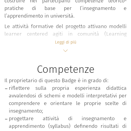
costruire nei partecipanti competenze teorico-
pratiche di base per l’insegnamento e
l’apprendimento in università.
Le attività formative del progetto attivano modelli
learner centered agiti in comunità (Learning
Community) all’interno dei quali, in forma
Leggi di più
interdisciplinare e partecipativa, si sviluppano
confronti, elaborazioni, riflessioni e condivisioni su
valori, approcci, esperienze e pratiche didattiche
Competenze
valorizzando l’apporto attivo degli studenti.
Il proprietario di questo Badge è in grado di:
Il percorso si snoda in ambienti flipped e si sviluppa
riflettere sulla propria esperienza didattica
in forma modulare attraverso seminari, lezioni e
avvalendosi di schemi e modelli interpretativi per
workshop condotti in co-teaching da docenti
comprendere e orientare le proprie scelte di
esperti.
insegnamento;
Le tematiche affrontate riguardano:
progettare attività di insegnamento e
apprendimento (syllabus) definendo risultati di
Progettazione della didattica;