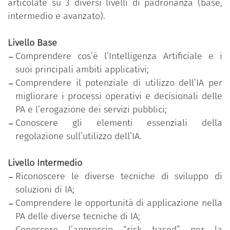
tecnologiche racchiuse nel concetto di Intelligenza
articolate su 3 diversi livelli di padronanza (base,
Artificiale, sugli impatti reali e potenziali dell’IA
intermedio e avanzato).
sull’operatività del singolo e sul lavoro
amministrativo di ufficio, per poi arrivare, nel livello
Livello Base
avanzato, ad inquadrare agli aspetti strategici,
Comprendere cos’è l’Intelligenza Artificiale e i
tecnologici e normativi che possono orientare la
suoi principali ambiti applicativi;
scelta di avvalersi di tali tecnologie.
Comprendere il potenziale di utilizzo dell’IA per
migliorare i processi operativi e decisionali delle
Il programma formativo mira, pertanto, a sviluppare
PA e l’erogazione dei servizi pubblici;
la cosiddetta
AI Literacy
(alfabetizzazione sull’IA),
Conoscere gli elementi essenziali della
riconosciuta dalla Direttiva del Ministro per la
regolazione sull’utilizzo dell’IA.
Pubblica Amministrazione del 14 gennaio 2025
“Valorizzazione delle persone e produzione di
Livello Intermedio
valore pubblico attraverso la formazione. Principi,
Riconoscere le diverse tecniche di sviluppo di
obiettivi e strumenti,” quale competenza digitale di
soluzioni di IA;
base a tutti gli effetti. Lo sviluppo di tale
Comprendere le opportunità di applicazione nella
competenza, pertanto, dovrebbe essere promosso
PA delle diverse tecniche di IA;
da tutte le pubbliche amministrazioni attraverso la
Conoscere l’approccio “risk based” per la