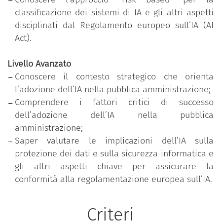
definizione e il monitoraggio di specifici obiettivi di
classificazione dei sistemi di IA e gli altri aspetti
performance individuali.
disciplinati dal Regolamento europeo sull’IA (AI
Il dipendente pubblico che ha conseguito il badge
Act).
ha partecipato al percorso formativo personalizzato
in funzione dell’effettivo fabbisogno di competenze
Livello Avanzato
individuale rilevato, attraverso un test di
Conoscere il contesto strategico che orienta
assessment iniziale, ed ha superato con successo il
l’adozione dell’IA nella pubblica amministrazione;
test di verifica delle competenze acquisite relativo
Comprendere i fattori critici di successo
al livello di padronanza più elevato (avanzato).
dell’adozione dell’IA nella pubblica
amministrazione;
Il programma è parte delle iniziative formative
Saper valutare le implicazioni dell’IA sulla
promosse sulla piattaforma
“Syllabus – Nuove
protezione dei dati e sulla sicurezza informatica e
competenze per le Pubbliche Amministrazioni”
sul
gli altri aspetti chiave per assicurare la
tema della transizione digitale, che mirano
conformità alla regolamentazione europea sull’IA.
sviluppare le competenze e abilità necessarie a
riconoscere, promuovere e attuare i processi di
trasformazione digitale delle pubbliche
Criteri
amministrazioni e dell’azione amministrativa. Il