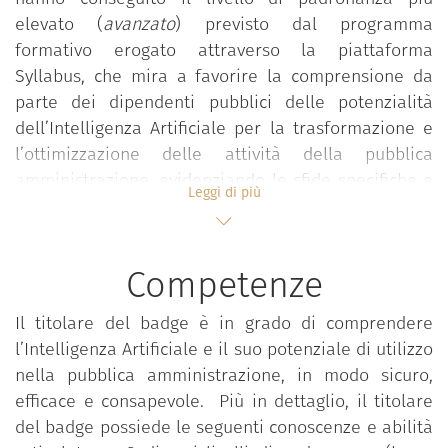
elevato (
avanzato
) previsto dal programma
formativo erogato attraverso la piattaforma
Syllabus, che mira a favorire la comprensione da
parte dei dipendenti pubblici delle potenzialità
dell’Intelligenza Artificiale per la trasformazione e
l’ottimizzazione delle attività della pubblica
amministrazione, evidenziando le sfide specifiche e
Leggi di più
le implicazioni strategiche, tecnologiche, etiche e
giuridiche che accompagnano l’adozione dell’IA. Ciò
al fine di promuovere e diffondere un utilizzo
Competenze
consapevole, sicuro ed efficace di questa tecnologia
anche nella pubblica amministrazione.
Il titolare del badge è in grado di comprendere
In particolare, il programma, articolato in tre livelli
l’Intelligenza Artificiale e il suo potenziale di utilizzo
di padronanza (base, intermedio e avanzato), mira
nella pubblica amministrazione, in modo sicuro,
a sviluppare la consapevolezza oltre che sulle
efficace e consapevole. Più in dettaglio, il titolare
caratteristiche distintive delle famiglie di soluzioni
del badge possiede le seguenti conoscenze e abilità