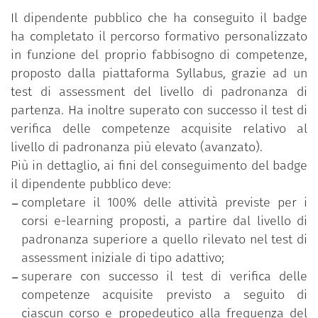
programma, messo a disposizione dei dipendenti
Il dipendente pubblico che ha conseguito il badge
pubblici gratuitamente dal Dipartimento della
ha completato il percorso formativo personalizzato
funzione pubblica della Presidenza del Consiglio dei
in funzione del proprio fabbisogno di competenze,
ministri, è stato realizzato da Fastweb Digital
proposto dalla piattaforma Syllabus, grazie ad un
Academy e si avvale della supervisione di
un
test di assessment del livello di padronanza di
Comitato scientifico multidisciplinare
nominato dal
partenza. Ha inoltre superato con successo il test di
Dipartimento della funzione pubblica.
verifica delle competenze acquisite relativo al
livello di padronanza più elevato (avanzato).
Più in dettaglio, ai fini del conseguimento del badge
il dipendente pubblico deve:
completare il 100% delle attività previste per i
corsi e-learning proposti, a partire dal livello di
padronanza superiore a quello rilevato nel test di
assessment iniziale di tipo adattivo;
superare con successo il test di verifica delle
competenze acquisite previsto a seguito di
ciascun corso e propedeutico alla frequenza del