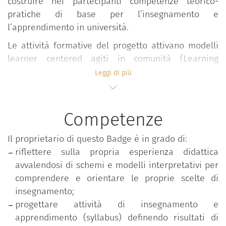
costruire nei partecipanti competenze teorico-
pratiche di base per l’insegnamento e
l’apprendimento in università.
Le attività formative del progetto attivano modelli
learner centered agiti in comunità (Learning
Community) all’interno dei quali, in forma
Leggi di più
interdisciplinare e partecipativa, si sviluppano
confronti, elaborazioni, riflessioni e condivisioni su
valori, approcci, esperienze e pratiche didattiche
Competenze
valorizzando l’apporto attivo degli studenti.
Il proprietario di questo Badge è in grado di:
Il percorso si snoda in ambienti flipped e si sviluppa
riflettere sulla propria esperienza didattica
in forma modulare attraverso seminari, lezioni e
avvalendosi di schemi e modelli interpretativi per
workshop condotti in co-teaching da docenti
comprendere e orientare le proprie scelte di
esperti.
insegnamento;
Le tematiche affrontate riguardano:
progettare attività di insegnamento e
apprendimento (syllabus) definendo risultati di
Progettazione della didattica;