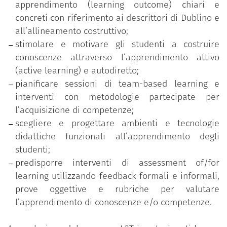
apprendimento (learning outcome) chiari e
Costruzione di un syllabus student centered;
concreti con riferimento ai descrittori di Dublino e
Metodologie e approcci di active learning;
all’allineamento costruttivo;
Team based learning;
stimolare e motivare gli studenti a costruire
Micro-teaching e feedback tra pari;
conoscenze attraverso l’apprendimento attivo
Tecnologie e ambienti per la didattica;
(active learning) e autodiretto;
Valutazione didattica;
pianificare sessioni di team-based learning e
Assessment of/for learning;
interventi con metodologie partecipate per
Prove oggettive e rubriche di valutazione.
l’acquisizione di competenze;
scegliere e progettare ambienti e tecnologie
didattiche funzionali all’apprendimento degli
studenti;
predisporre interventi di assessment of/for
learning utilizzando feedback formali e informali,
prove oggettive e rubriche per valutare
l’apprendimento di conoscenze e/o competenze.