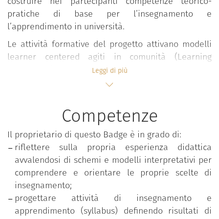
costruire nei partecipanti competenze teorico-
pratiche di base per l’insegnamento e
l’apprendimento in università.
Le attività formative del progetto attivano modelli
learner centered agiti in comunità (Learning
Community) all’interno dei quali, in forma
Leggi di più
interdisciplinare e partecipativa, si sviluppano
confronti, elaborazioni, riflessioni e condivisioni su
valori, approcci, esperienze e pratiche didattiche
Competenze
valorizzando l’apporto attivo degli studenti.
Il proprietario di questo Badge è in grado di:
Il percorso si snoda in ambienti flipped e si sviluppa
riflettere sulla propria esperienza didattica
in forma modulare attraverso seminari, lezioni e
avvalendosi di schemi e modelli interpretativi per
workshop condotti in co-teaching da docenti
comprendere e orientare le proprie scelte di
esperti.
insegnamento;
Le tematiche affrontate riguardano:
progettare attività di insegnamento e
apprendimento (syllabus) definendo risultati di
Progettazione della didattica;