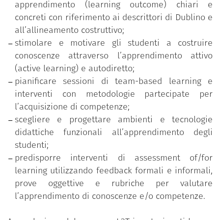
apprendimento (learning outcome) chiari e
Costruzione di un syllabus student centered;
concreti con riferimento ai descrittori di Dublino e
Metodologie e approcci di active learning;
all’allineamento costruttivo;
Team based learning;
stimolare e motivare gli studenti a costruire
Micro-teaching e feedback tra pari;
conoscenze attraverso l’apprendimento attivo
Tecnologie e ambienti per la didattica;
(active learning) e autodiretto;
Valutazione didattica;
pianificare sessioni di team-based learning e
Assessment of/for learning;
interventi con metodologie partecipate per
Prove oggettive e rubriche di valutazione.
l’acquisizione di competenze;
scegliere e progettare ambienti e tecnologie
didattiche funzionali all’apprendimento degli
studenti;
predisporre interventi di assessment of/for
learning utilizzando feedback formali e informali,
prove oggettive e rubriche per valutare
l’apprendimento di conoscenze e/o competenze.