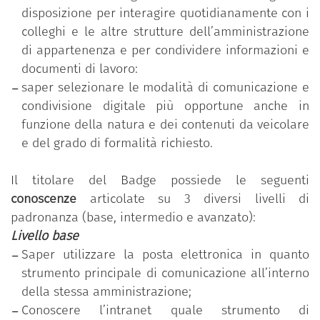
disposizione per interagire quotidianamente con i
Il percorso
“Comunicare e condividere all’interno
colleghi e le altre strutture dell’amministrazione
dell’amministrazione”
è parte del programma
di appartenenza e per condividere informazioni e
formativo “Competenze digitali per la PA”, che mira
documenti di lavoro:
a rafforzare le competenze digitali comuni a tutti i
saper selezionare le modalità di comunicazione e
dipendenti pubblici al fine di accrescere la
condivisione digitale più opportune anche in
propensione complessiva al cambiamento e
funzione della natura e dei contenuti da veicolare
all’innovazione nella pubblica amministrazione. Il
e del grado di formalità richiesto.
programma è messo a disposizione gratuitamente
dal Dipartimento della funzione pubblica della
Il titolare del Badge possiede le seguenti
Presidenza del Consiglio dei ministri.
conoscenze
articolate su 3 diversi livelli di
padronanza (base, intermedio e avanzato):
Il programma si basa sul
Syllabus “Competenze
Livello base
digitali per la PA”
che si compone di 11 competenze
Saper utilizzare la posta elettronica in quanto
organizzate in 5 aree tematiche; ciascuna
strumento principale di comunicazione all’interno
competenza, a sua volta, si articola in un numero
della stessa amministrazione;
variabile di conoscenze/abilità raggruppate
Conoscere l’intranet quale strumento di
secondo tre livelli di padronanza (base, intermedio