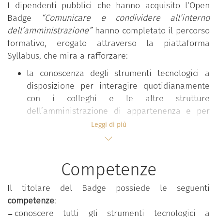
I dipendenti pubblici che hanno acquisito l‘Open
Badge
“Comunicare e condividere all’interno
dell’amministrazione”
hanno completato il percorso
formativo, erogato attraverso la piattaforma
Syllabus, che mira a rafforzare:
la conoscenza degli strumenti tecnologici a
disposizione per interagire quotidianamente
con i colleghi e le altre strutture
dell’amministrazione di appartenenza e per
condividere informazioni e documenti di
Leggi di più
lavoro;
la capacità di selezionare le modalità di
comunicazione e condivisione digitale più
Competenze
opportune, anche in funzione della natura e
dei contenuti da veicolare e del grado di
Il titolare del Badge possiede le seguenti
formalità richiesto.
competenze
:
conoscere tutti gli strumenti tecnologici a