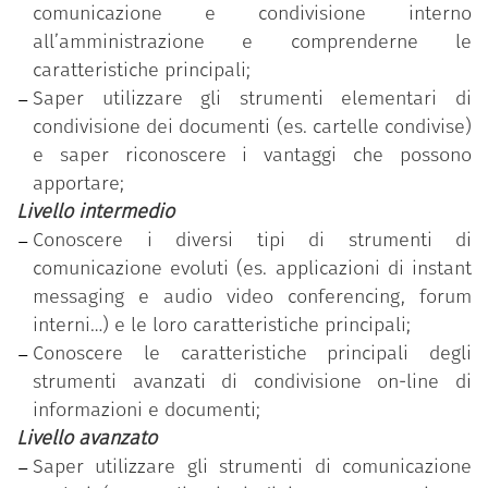
comunicazione e condivisione interno
e avanzato).
all’amministrazione e comprenderne le
“Comunicare e condividere all’interno
caratteristiche principali;
dell’amministrazione”
è una delle 11 competenze
Saper utilizzare gli strumenti elementari di
previste nel programma
“Competenze digitali per la
condivisione dei documenti (es. cartelle condivise)
PA”
.
e saper riconoscere i vantaggi che possono
Il dipendente pubblico che ha conseguito il Badge
apportare;
ha partecipato al percorso formativo personalizzato
Livello intermedio
in funzione della rilevazione dell’effettivo
Conoscere i diversi tipi di strumenti di
fabbisogno di competenze individuale ed ha
comunicazione evoluti (es. applicazioni di instant
superato con successo il test di verifica delle
messaging e audio video conferencing, forum
competenze acquisite, relativo al livello di
interni…) e le loro caratteristiche principali;
padronanza più elevato (avanzato).
Conoscere le caratteristiche principali degli
strumenti avanzati di condivisione on-line di
informazioni e documenti;
Livello avanzato
Saper utilizzare gli strumenti di comunicazione