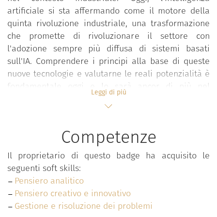
artificiale si sta affermando come il motore della
quinta rivoluzione industriale, una trasformazione
che promette di rivoluzionare il settore con
l'adozione sempre più diffusa di sistemi basati
sull'IA. Comprendere i principi alla base di queste
nuove tecnologie e valutarne le reali potenzialità è
fondamentale oggi e lo sarà ancor di più nel
Leggi di più
prossimo futuro.
Completato il corso, lo studente sarà in grado di:
Competenze
collocare e descrivere il ruolo dell’intelligenza
artificiale nell’evoluzione tecnologica del
Il proprietario di questo badge ha acquisito le
settore industriale
seguenti soft skills:
descrivere la storia dell’IA dalle origini ad
Pensiero analitico
oggi
Pensiero creativo e innovativo
descrivere e definire un sistema di IA
Gestione e risoluzione dei problemi
elencare gli strumenti di IA disponibili per i