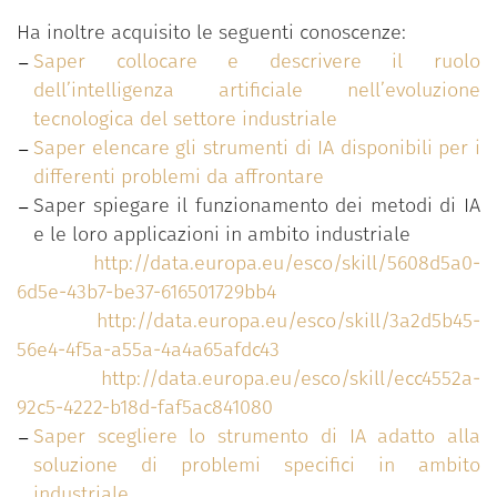
differenti problemi da affrontare
Ha inoltre acquisito le seguenti conoscenze:
spiegare il funzionamento dei metodi di IA
Saper collocare e descrivere il ruolo
scegliere lo strumento di IA adatto alla
dell’intelligenza artificiale nell’evoluzione
soluzione di problemi specifici in ambito
tecnologica del settore industriale
industriale
Saper elencare gli strumenti di IA disponibili per i
Il corso, della durata di 25 ore, è organizzato in 4
differenti problemi da affrontare
week/settimane, ognuna dedicata alla scoperta del
Saper spiegare il funzionamento dei metodi di IA
legame tra il mondo dell’Industria e l’IA:
e le loro applicazioni in ambito industriale
http://data.europa.eu/esco/skill/5608d5a0-
Industria 5.0 e IA
6d5e-43b7-be37-616501729bb4
Risolvere problemi con l’IA
http://data.europa.eu/esco/skill/3a2d5b45-
I metodi dell'IA
56e4-4f5a-a55a-4a4a65afdc43
Applicazioni dell’AI nell’industria
http://data.europa.eu/esco/skill/ecc4552a-
Ogni settimana sarà composta da videolezioni,
92c5-4222-b18d-faf5ac841080
materiale interattivo e, di studio personale per
Saper scegliere lo strumento di IA adatto alla
approfondire le tematiche trattate.
soluzione di problemi specifici in ambito
L’apprendimento dei concetti sarà verificato tramite
industriale