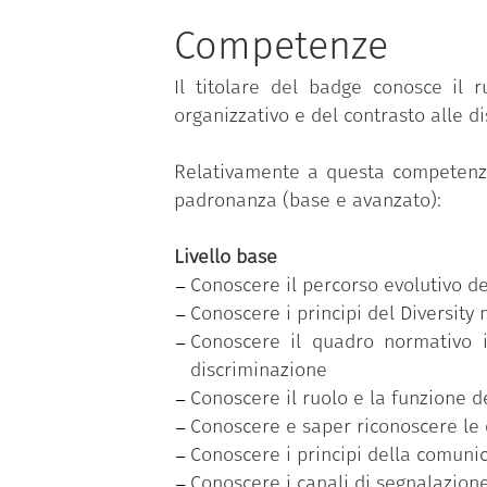
Competenze
Il programma è parte delle inizia
Amministrazioni” sul tema dei Princ
Il titolare del badge conosce il 
pubblici sull’insieme di principi e 
organizzativo e del contrasto alle di
a una sostanziale modifica dei compo
Relativamente a questa competenza, 
Il programma è stato realizzato da 
padronanza (base e avanzato):
“Rafforzare le competenze per la tr
finanziato nell’ambito del Piano N
Livello base
Competenze e capacità amministrativ
Conoscere il percorso evolutivo de
Conoscere i principi del Diversit
Conoscere il quadro normativo i
discriminazione
Conoscere il ruolo e la funzione d
Conoscere e saper riconoscere le d
Conoscere i principi della comunic
Conoscere i canali di segnalazione,