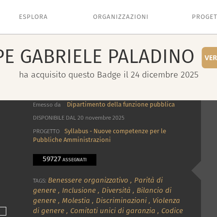
ESPLORA
ORGANIZZAZIONI
PROGET
PE GABRIELE
PALADINO
ha acquisito questo Badge il 24 dicembre 2025
Dipartimento della funzione pubblica
Emesso da
DISPONIBILE DAL 20 novembre 2025
Syllabus - Nuove competenze per le
PROGETTO
Pubbliche Amministrazioni
59727
ASSEGNATI
Benessere organizzativo
,
Parità di
TAGS:
genere
,
Inclusione
,
Diversità
,
Bilancio di
genere
,
Molestia
,
Discriminazioni
,
Violenza
di genere
,
Comitati unici di garanzia
,
Codice