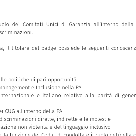
tive formative promosse sulla piattaforma “Syllabus –
ipi e valori della PA, che mirano a sviluppare e rafforz
ruolo dei Comitati Unici di Garanzia all’interno dell
valori in grado di favorire quel cambiamento culturale e 
scriminazioni.
rtamenti nei contesti di lavoro e, di rimando, nella soc
il titolare del badge possiede le seguenti conoscenze 
Formez PA con il supporto scientifico della Fondazione
ansizione ecologica e amministrativa e per l’innovazio
azionale di Ripresa e Resilienza, Missione 1, Compone
a – Sub-investimento 2.3.1: Investimenti in istruzione e
lle politiche di pari opportunità
y management e Inclusione nella PA
nternazionale e italiano relativo alla parità di gene
ei CUG all’interno della PA
iscriminazioni dirette, indirette e le molestie
azione non violenta e del linguaggio inclusivo
 la funzione dei Codici di condotta e il ruolo del/della c