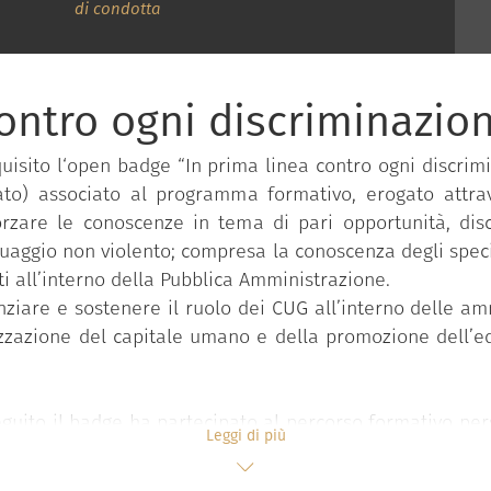
di condotta
contro ogni discriminazio
uisito l‘open badge “In prima linea contro ogni discrimi
to) associato al programma formativo, erogato attrav
rzare le conoscenze in tema di pari opportunità, dis
guaggio non violento; compresa la conoscenza degli specif
nti all’interno della Pubblica Amministrazione.
nziare e sostenere il ruolo dei CUG all’interno delle am
izzazione del capitale umano e della promozione dell’eq
uito il badge ha partecipato al percorso formativo perso
Leggi di più
e rilevato attraverso un test di assessment iniziale e
relativo al livello di padronanza più elevato (avanzato).