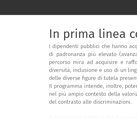
In prima linea 
I dipendenti pubblici che hanno acq
di padronanza più elevato (avanza
percorso mira ad acquisire e raffo
diversità, inclusione e uso di un lin
delle diverse figure di tutela prese
Il programma intende, inoltre, pote
nel più ampio contesto della valor
del contrasto alle discriminazioni.
Il dipendente pubblico che ha conseg
fabbisogno di competenze individual
verifica delle competenze acquisite 