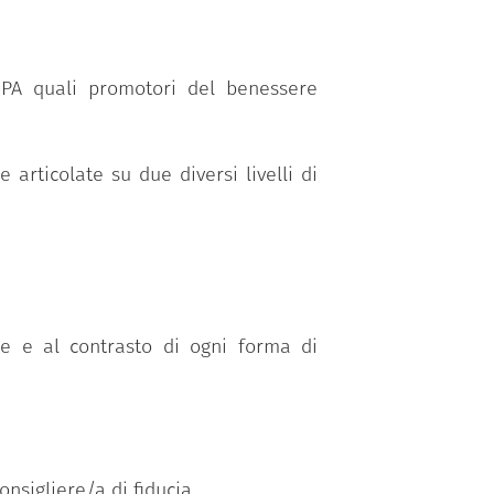
 Nuove competenze per le Pubbliche
are la consapevolezza dei dipendenti
a PA quali promotori del benessere
quella crescita personale che portino
ietà.
articolate su due diversi livelli di
 Rigel ETS, nell’ambito del progetto
ne della PA”, attuato da Formez PA e
nte 1, Investimento 2.3 Competenze:
 formazione.
re e al contrasto di ogni forma di
onsigliere/a di fiducia