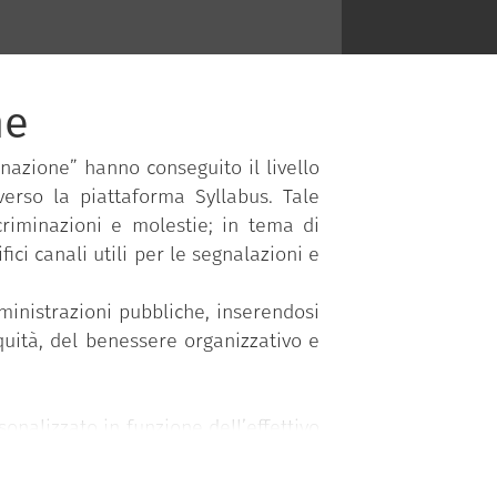
ne
nazione” hanno conseguito il livello
erso la piattaforma Syllabus. Tale
criminazioni e molestie; in tema di
ici canali utili per le segnalazioni e
ministrazioni pubbliche, inserendosi
uità, del benessere organizzativo e
nalizzato in funzione dell’effettivo
 ha superato con successo il test di