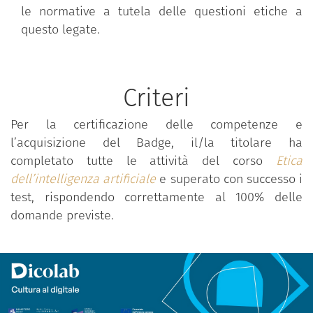
tecnologia emergente.
le normative a tutela delle questioni etiche a
questo legate.
Il corso è parte dell'offerta formativa
Dicolab.
Cultura al digitale
, un'iniziativa del Ministero della
Cultura, Digital Library, Fondazione Scuola dei beni
Criteri
e delle attività culturali, finanziato da Next
generation EU.
Per la certificazione delle competenze e
l’acquisizione del Badge, il/la titolare ha
FORMATO: Mooc.
completato tutte le attività del corso
Etica
dell’intelligenza artificiale
e superato con successo i
MODALITÀ DI EROGAZIONE: on demand.
test, rispondendo correttamente al 100% delle
SEDE DEL CORSO:
domande previste.
fad.fondazionescuolapatrimonio.it.
DURATA: 60 min.
LINGUA DI EROGAZIONE: Italiano.