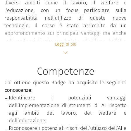
diversi ambiti come il lavoro, il welfare e
l'educazione, con un focus particolare sulla
responsabilità nell'utilizzo di queste nuove
tecnologie. Il corso è stato arricchito da un
approfondimento sui principali vantaggi ma anche
sulle potenziali minacce legate all’utilizzo dell’AI e
Leggi di più
alle normative a tutela delle questioni etiche. Sono
stati pertanto proposti alcuni esempi di utilizzo in
ambito sanitario, artistico e archeologico.
Competenze
Attraverso le parole e le esperienze di personalità
di rilievo nel settore, sono state esplorate diverse
Chi ottiene questo Badge ha acquisito le seguenti
visioni e previsioni legate ai futuri possibili,
conoscenze
:
evidenziando le molteplici direzioni che potrebbero
Identificare i potenziali vantaggi
prendere gli sviluppi dell'AI, con risvolti sia positivi
dell’implementazione di strumenti di AI rispetto
che negativi. Infine, sono state esaminate le leggi e
agli ambiti del lavoro, del welfare e
le normative esistenti, fondamentali per garantire
dell’educazione;
un impiego etico e responsabile di questa
Riconoscere i potenziali rischi dell’utilizzo dell’AI e