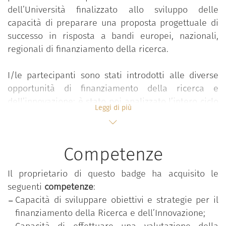
dell’Università finalizzato allo sviluppo delle
capacità di preparare una proposta progettuale di
successo in risposta a bandi europei, nazionali,
regionali di finanziamento della ricerca.
I/le partecipanti sono stati introdotti alle diverse
opportunità di finanziamento della ricerca e
dell’innovazione; è stato poi analizzato l’intero ciclo
Leggi di più
di vita del progetto, approfondendo in particolare la
fase di pianificazione e strutturazione della
proposta progettuale, con uno special focus sui
Competenze
progetti europei di Horizon Europe. Sono state
fornite nozioni metodologiche introduttive sugli
Il proprietario di questo badge ha acquisito le
aspetti di gestione del progetto e budgeting,
seguenti
competenze
:
secondo le diverse tipologie di schemi di
Capacità di sviluppare obiettivi e strategie per il
finanziamento utilizzate.
finanziamento della Ricerca e dell’Innovazione;
Capacità di effettuare una valutazione della