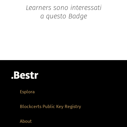
Learners sono interessati
a questo Badge
Esplora
Blockcerts Public Key Registry
About