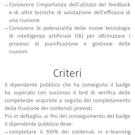
mirano a sviluppare le competenze e abilità
Conoscere l’importanza dell’utilizzo del feedback
necessarie ad abilitare e guidare i processi di
e di altre tecniche di valutazione dell’efficacia di
innovazione e transizione.
una riunione
Il programma è stato realizzato da Formez PA,
Conoscere le potenzialità delle nuove tecnologie
nell’ambito del progetto “Rafforzare le competenze
di intelligenza artificiale (IA) per ottimizzare i
per la transizione ecologica e amministrativa e per
processi di pianificazione e gestione delle
l’innovazione della PA” attuato da Formez PA e
riunioni
finanziato nell’ambito del Piano Nazionale di
Ripresa e Resilienza, Missione 1, Componente 1,
Criteri
Investimento 2.3 Competenze: Competenze e
capacità amministrativa – Sub-investimento 2.3.1:
Il dipendente pubblico che ha conseguito il badge
Investimenti in istruzione e formazione.
ha superato con successo il test di verifica delle
competenze acquisite a seguito del completamento
della fruizione dei contenuti previsti.
Più in dettaglio, ai fini del conseguimento del badge
il dipendente pubblico deve:
completare il 100% dei contenuti in e-learning