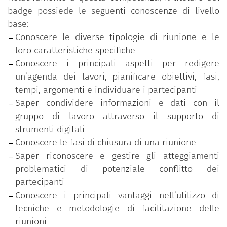
consapevolezza sulle molteplici opportunità di
badge possiede le seguenti conoscenze di livello
lavorare in gruppo; evidenzia come la scelta della
base:
tipologia di riunione sia fondamentale per il
Conoscere le diverse tipologie di riunione e le
raggiungimento degli obiettivi, così come
loro caratteristiche specifiche
l’individuazione dei partecipanti da coinvolgere, in
Conoscere i principali aspetti per redigere
base alle mansioni e ai ruoli organizzativi funzionali
un’agenda dei lavori, pianificare obiettivi, fasi,
al raggiungimento degli obiettivi prefissati; e
tempi, argomenti e individuare i partecipanti
sottolinea come sia essenziale saper gestire
Saper condividere informazioni e dati con il
eventuali conflitti, che possono sorgere durante le
gruppo di lavoro attraverso il supporto di
attività lavorative, adottando atteggiamenti
strumenti digitali
assertivi, empatici o di ascolto attivo in base alla
Conoscere le fasi di chiusura di una riunione
situazione.
Saper riconoscere e gestire gli atteggiamenti
problematici di potenziale conflitto dei
Il programma è parte delle iniziative formative
partecipanti
promosse sulla piattaforma “Syllabus – Nuove
Conoscere i principali vantaggi nell’utilizzo di
competenze per le Pubbliche Amministrazioni”
tecniche e metodologie di facilitazione delle
nell’ambito tematico “Leadership e soft skills” che
riunioni