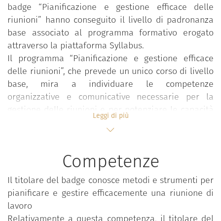
badge “Pianificazione e gestione efficace delle
riunioni” hanno conseguito il livello di padronanza
base associato al programma formativo erogato
attraverso la piattaforma Syllabus.
Il programma “Pianificazione e gestione efficace
delle riunioni”, che prevede un unico corso di livello
base, mira a individuare le competenze
organizzative e comunicative necessarie per la
gestione delle riunioni e per potenziare le capacità
Leggi di più
di lavorare in gruppo, richieste a ciascun
dipendente. La riunione è una fase importante e
fondamentale per gestire tutte le funzioni e i
Competenze
processi organizzativi e per coordinare le attività
finalizzate al raggiungimento dei risultati attesi. Il
Il titolare del badge conosce metodi e strumenti per
percorso formativo, infatti, punta a far acquisire le
pianificare e gestire efficacemente una riunione di
competenze necessarie per organizzare e gestire
lavoro
riunioni in maniera efficace e a rafforzare la
Relativamente a questa competenza, il titolare del