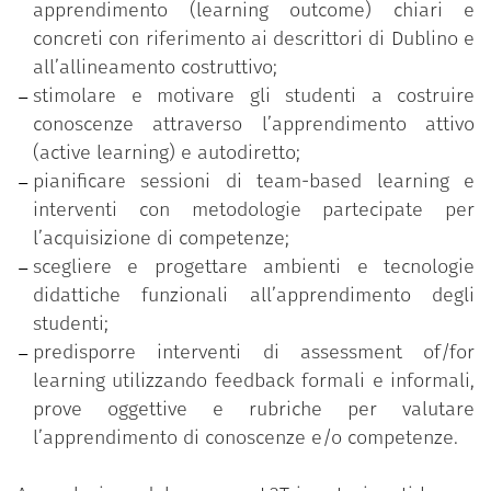
apprendimento (learning outcome) chiari e
Costruzione di un syllabus student centered;
concreti con riferimento ai descrittori di Dublino e
Metodologie e approcci di active learning;
all’allineamento costruttivo;
Team based learning;
stimolare e motivare gli studenti a costruire
Micro-teaching e feedback tra pari;
conoscenze attraverso l’apprendimento attivo
Tecnologie e ambienti per la didattica;
(active learning) e autodiretto;
Valutazione didattica;
pianificare sessioni di team-based learning e
Assessment of/for learning;
interventi con metodologie partecipate per
Prove oggettive e rubriche di valutazione.
l’acquisizione di competenze;
scegliere e progettare ambienti e tecnologie
didattiche funzionali all’apprendimento degli
studenti;
predisporre interventi di assessment of/for
learning utilizzando feedback formali e informali,
prove oggettive e rubriche per valutare
l’apprendimento di conoscenze e/o competenze.