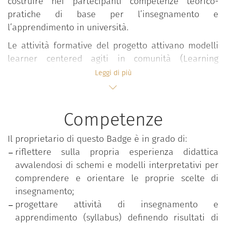
costruire nei partecipanti competenze teorico-
pratiche di base per l’insegnamento e
l’apprendimento in università.
Le attività formative del progetto attivano modelli
learner centered agiti in comunità (Learning
Community) all’interno dei quali, in forma
Leggi di più
interdisciplinare e partecipativa, si sviluppano
confronti, elaborazioni, riflessioni e condivisioni su
valori, approcci, esperienze e pratiche didattiche
Competenze
valorizzando l’apporto attivo degli studenti.
Il proprietario di questo Badge è in grado di:
Il percorso si snoda in ambienti flipped e si sviluppa
riflettere sulla propria esperienza didattica
in forma modulare attraverso seminari, lezioni e
avvalendosi di schemi e modelli interpretativi per
workshop condotti in co-teaching da docenti
comprendere e orientare le proprie scelte di
esperti.
insegnamento;
Le tematiche affrontate riguardano:
progettare attività di insegnamento e
apprendimento (syllabus) definendo risultati di
Progettazione della didattica;