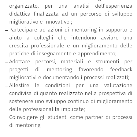
interconnesse:
organizzato, per una analisi dell’esperienza
una fase di formazione iniziale sulle tematiche
didattica finalizzata ad un percorso di sviluppo
del mentoring con interventi d’aula e workshop
migliorativo e innovativo ;
volti a sensibilizzare e preparare i partecipanti
Partecipare ad azioni di mentoring in supporto e
all’azione di supporto dei pari e di
aiuto a colleghi che intendono avviare una
accompagnamento allo sviluppo;
crescita professionale e un miglioramento delle
una fase sperimentazione attiva nella quale da
pratiche di insegnamento e apprendimento;
un lato si pratica sul campo il ruolo di mentor
Adottare percorsi, materiali e strumenti per
e mentee per una corretta interpretazione
progetti di mentoring favorendo feedback
delle dinamiche relazionali e dei processi di
migliorativi e documentando i processi realizzati;
accompagnamento e supporto, dall’altro lato si
Allestire le condizioni per una valutazione
valida l’impiego degli strumenti del mentoring
condivisa di quanto realizzato nella prospettiva di
(accordo etico, peer-observation, relazione fra
sostenere uno sviluppo continuo di miglioramento
pari, coinvolgimento degli studenti, utilizzo di
delle professionalità implicate;
procedure e dispositivi di analisi, …);
Coinvolgere gli studenti come partner di processi
una fase di supervisione come spazio di
di mentoring.
rielaborazione personale e di gruppo utile per