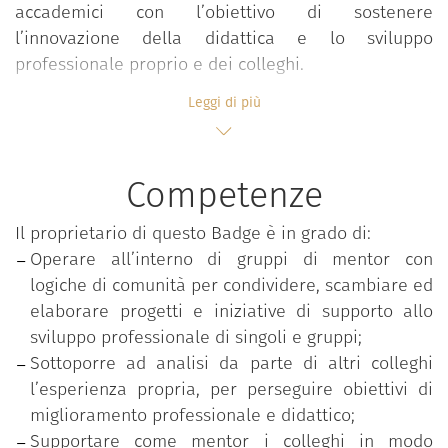
accademici con l’obiettivo di sostenere
l’innovazione della didattica e lo sviluppo
professionale proprio e dei colleghi.
Il progetto punta infatti a costruire nei partecipanti
Leggi di più
competenze volte ad accompagnare i colleghi
nell’accrescimento costante delle expertise
didattiche e professionali, operando in comunità
Competenze
che riflettono e condividono approcci, valori e
pratiche professionali innovative e facilitano il
Il proprietario di questo Badge è in grado di:
processo di affiliazione organizzativa. L’adesione
Operare all’interno di gruppi di mentor con
avviene attraverso una call di ateneo che seleziona
logiche di comunità per condividere, scambiare ed
gli aspiranti in base al possesso di titoli formativi e
elaborare progetti e iniziative di supporto allo
alla realizzazione di progetti didattici innovativi e di
sviluppo professionale di singoli e gruppi;
qualità.
Sottoporre ad analisi da parte di altri colleghi
l’esperienza propria, per perseguire obiettivi di
Il percorso progettuale richiede ai partecipanti un
miglioramento professionale e didattico;
impegno attivo su quattro fasi fra loro strettamente
Supportare come mentor i colleghi in modo