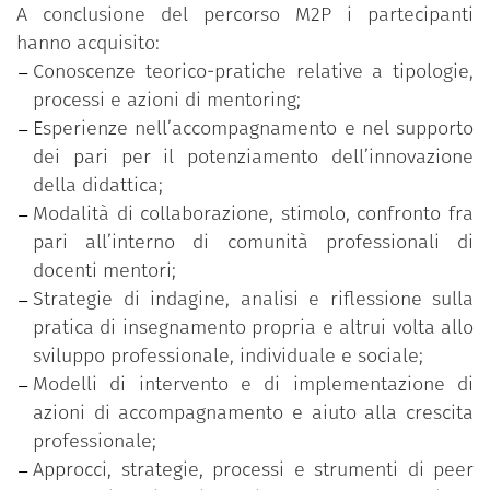
rafforzare i livelli di consapevolezza in merito
A conclusione del percorso M2P i partecipanti
agli approcci relazionali, ai valori e alle
hanno acquisito:
pratiche adottate;
Conoscenze teorico-pratiche relative a tipologie,
una fase di valutazione del progetto diretta a
processi e azioni di mentoring;
individuare aspetti positivi e critici
Esperienze nell’accompagnamento e nel supporto
dell’esperienza, in vista di possibili
dei pari per il potenziamento dell’innovazione
miglioramenti e per azioni di sviluppo
della didattica;
implementale del mentoring nel contesto
Modalità di collaborazione, stimolo, confronto fra
dell’ateneo.
pari all’interno di comunità professionali di
docenti mentori;
Strategie di indagine, analisi e riflessione sulla
pratica di insegnamento propria e altrui volta allo
sviluppo professionale, individuale e sociale;
Modelli di intervento e di implementazione di
azioni di accompagnamento e aiuto alla crescita
professionale;
Approcci, strategie, processi e strumenti di peer