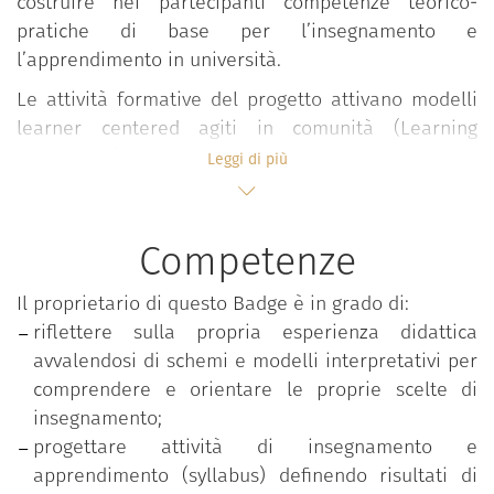
costruire nei partecipanti competenze teorico-
pratiche di base per l’insegnamento e
l’apprendimento in università.
Le attività formative del progetto attivano modelli
learner centered agiti in comunità (Learning
Community) all’interno dei quali, in forma
Leggi di più
interdisciplinare e partecipativa, si sviluppano
confronti, elaborazioni, riflessioni e condivisioni su
valori, approcci, esperienze e pratiche didattiche
Competenze
valorizzando l’apporto attivo degli studenti.
Il proprietario di questo Badge è in grado di:
Il percorso si snoda in ambienti flipped e si sviluppa
riflettere sulla propria esperienza didattica
in forma modulare attraverso seminari, lezioni e
avvalendosi di schemi e modelli interpretativi per
workshop condotti in co-teaching da docenti
comprendere e orientare le proprie scelte di
esperti.
insegnamento;
Le tematiche affrontate riguardano:
progettare attività di insegnamento e
apprendimento (syllabus) definendo risultati di
Progettazione della didattica;