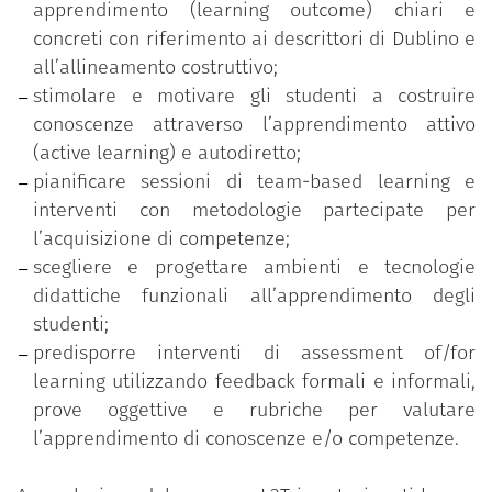
apprendimento (learning outcome) chiari e
Costruzione di un syllabus student centered;
concreti con riferimento ai descrittori di Dublino e
Metodologie e approcci di active learning;
all’allineamento costruttivo;
Team based learning;
stimolare e motivare gli studenti a costruire
Micro-teaching e feedback tra pari;
conoscenze attraverso l’apprendimento attivo
Tecnologie e ambienti per la didattica;
(active learning) e autodiretto;
Valutazione didattica;
pianificare sessioni di team-based learning e
Assessment of/for learning;
interventi con metodologie partecipate per
Prove oggettive e rubriche di valutazione.
l’acquisizione di competenze;
scegliere e progettare ambienti e tecnologie
didattiche funzionali all’apprendimento degli
studenti;
predisporre interventi di assessment of/for
learning utilizzando feedback formali e informali,
prove oggettive e rubriche per valutare
l’apprendimento di conoscenze e/o competenze.