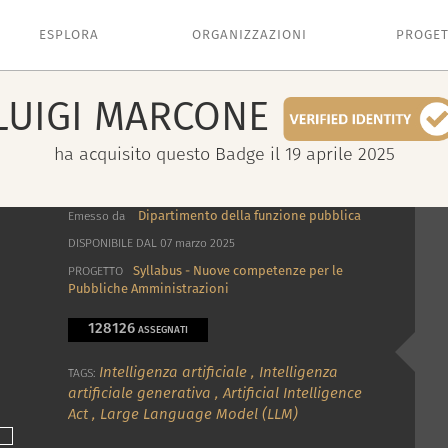
ESPLORA
ORGANIZZAZIONI
PROGET
LUIGI
MARCONE
ha acquisito questo Badge il 19 aprile 2025
Dipartimento della funzione pubblica
Emesso da
DISPONIBILE DAL 07 marzo 2025
Syllabus - Nuove competenze per le
PROGETTO
Pubbliche Amministrazioni
128126
ASSEGNATI
Intelligenza artificiale
,
Intelligenza
TAGS:
artificiale generativa
,
Artificial Intelligence
Act
,
Large Language Model (LLM)