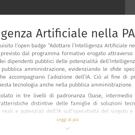
igenza Artificiale nella PA
sito l‘open badge “Adottare l’Intelligenza Artificiale ne
 previsto dal programma formativo erogato attraverso 
i dipendenti pubblici delle potenzialità dell’Intelligenz
la pubblica amministrazione, evidenziando le sfide speci
che accompagnano l’adozione dell’IA. Ciò al fine di 
questa tecnologia anche nella pubblica amministrazione.
colato in tre livelli di padronanza (base, intermedi
atteristiche distintive delle famiglie di soluzioni tec
ti reali e potenziali dell’IA sull’operatività del singolo e
ato, ad inquadrare agli aspetti strategici, tecnologici 
Leggi di più