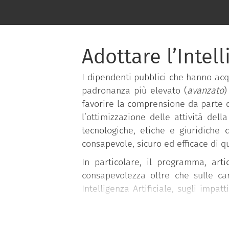
Adottare l’Intell
I dipendenti pubblici che hanno acqui
padronanza più elevato (
avanzato
)
favorire la comprensione da parte de
l’ottimizzazione delle attività del
tecnologiche, etiche e giuridiche 
consapevole, sicuro ed efficace di 
In particolare, il programma, arti
consapevolezza oltre che sulle car
Intelligenza Artificiale, sugli impat
per poi arrivare, nel livello avanz
scelta di avvalersi di tali tecnologie.