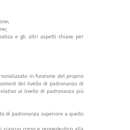
ione;
one;
atica e gli altri aspetti chiave per
sonalizzato in funzione del proprio
ssment del livello di padronanza di
elativo al livello di padronanza più
vello di padronanza superiore a quello
di ciascun corso e propedeutico alla