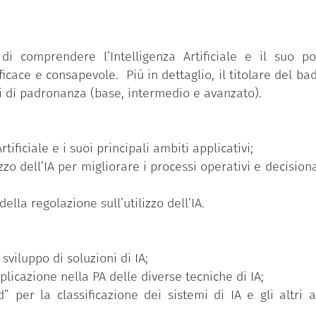
tanto, a sviluppare la cosiddetta
AI Literacy
(alfabetiz
ica Amministrazione del 14 gennaio 2025 “Valorizzazione 
Principi, obiettivi e strumenti,” quale competenza digi
i comprendere l’Intelligenza Artificiale e il suo po
tanto, dovrebbe essere promosso da tutte le pubbli
icace e consapevole. Più in dettaglio, il titolare del b
ifici obiettivi di performance individuali.
elli di padronanza (base, intermedio e avanzato).
uito il badge ha partecipato al percorso formativo perso
 rilevato, attraverso un test di assessment iniziale, ed
relativo al livello di padronanza più elevato (avanzato).
ificiale e i suoi principali ambiti applicativi;
zo dell’IA per migliorare i processi operativi e decisiona
tive formative promosse sulla piattaforma
“Syllabus – 
nsizione digitale, che mirano sviluppare le competenze
ella regolazione sull’utilizzo dell’IA.
 trasformazione digitale delle pubbliche amministrazio
dei dipendenti pubblici gratuitamente dal Dipartime
stri, è stato realizzato da Fastweb Digital Academy e
sviluppo di soluzioni di IA;
re
nominato dal Dipartimento della funzione pubblica.
icazione nella PA delle diverse tecniche di IA;
” per la classificazione dei sistemi di IA e gli altri 