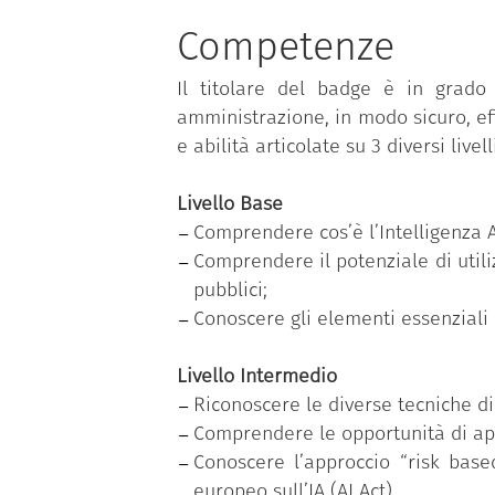
Il programma formativo mira, per
Competenze
Direttiva del Ministro per la Pubbl
pubblico attraverso la formazione. 
Il titolare del badge è in grado d
sviluppo di tale competenza, per
amministrazione, in modo sicuro, eff
definizione e il monitoraggio di spec
e abilità articolate su 3 diversi liv
Il dipendente pubblico che ha conseg
fabbisogno di competenze individuale
Livello Base
verifica delle competenze acquisite 
Comprendere cos’è l’Intelligenza Art
Comprendere il potenziale di utiliz
Il programma è parte delle inizia
pubblici;
Amministrazioni”
sul tema della tra
Conoscere gli elementi essenziali d
promuovere e attuare i processi di
programma, messo a disposizione 
Livello Intermedio
Presidenza del Consiglio dei mini
Riconoscere le diverse tecniche di 
Comitato scientifico multidisciplina
Comprendere le opportunità di appl
Conoscere l’approccio “risk based
europeo sull’IA (AI Act).