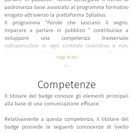
padronanza base associato al programma formativo
erogato attraverso la piattaforma Syllabus.
Il programma “Parole che lasciano il segno.
Imparare a parlare in pubblico ” contribuisce a
sviluppare una competenza trasversale
indispensabile in ogni contesto lavorativo e non,
ovvero la capacità di comunicare in modo efficace.
Leggi di più
l percorso formativo, basato su un unico corso di
livello base, si pone l’obiettivo di esplicitare i
Competenze
concetti alla base di una comunicazione efficace, a
partire dal delineare cosa s’intenda per
Il titolare del badge conosce gli elementi principali
comunicazione; quale sia la cruciale differenza tra
alla base di una comunicazione efficace.
informare e comunicare, ovvero cosa permetta a un
messaggio di essere compreso da chi lo riceve;
Relativamente a questa competenza, il titolare del
quali siano gli ambiti in cui ci troviamo a
badge possiede le seguenti conoscenze di livello
comunicare (in particolare si fa riferimento a quello