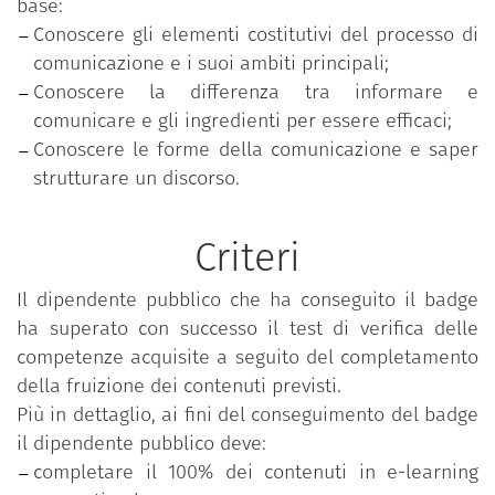
base:
interpersonale e al parlare in pubblico, il così detto
Conoscere gli elementi costitutivi del processo di
public speaking); quali siano gli ingredienti che
comunicazione e i suoi ambiti principali;
sapientemente mixati permettano di comunicare in
Conoscere la differenza tra informare e
modo efficace (e si parla di Ethos, Logos e Pathos).
comunicare e gli ingredienti per essere efficaci;
Il percorso inoltre approfondisce la conoscenza di
Conoscere le forme della comunicazione e saper
altre questioni cruciali che hanno a che vedere da
strutturare un discorso.
un lato con la capacità di comprendere come “la
forma” del comunicare sia anche “la sostanza”,
Criteri
ovvero siano due facce della stessa medaglia ed è
importante che “lavorini” insieme; dall’altro con
Il dipendente pubblico che ha conseguito il badge
l’importanza di conoscere le regole basilari che
ha superato con successo il test di verifica delle
possono aiutare chi parla a essere più efficace.
competenze acquisite a seguito del completamento
Rispetto alla prima questione, inoltre, si chiarisce
della fruizione dei contenuti previsti.
come sia essenziale che ci sia coerenza tra il
Più in dettaglio, ai fini del conseguimento del badge
contenuto (quello che si dice, la sostanza) e il
il dipendente pubblico deve:
contenitore (come lo si dice, la forma). Rispetto alla
completare il 100% dei contenuti in e-learning
seconda questione, vengono fornite indicazioni