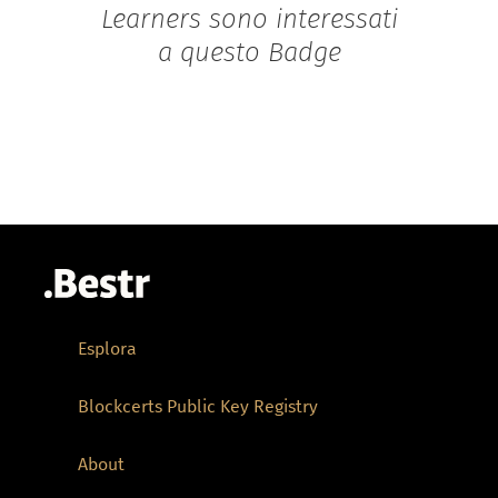
Learners sono interessati
a questo Badge
Esplora
Blockcerts Public Key Registry
About