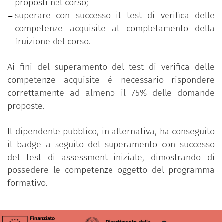
proposti nel corso;
semplici e chiare per strutturare correttamente un
superare con successo il test di verifica delle
discorso al fine di essere efficaci.
competenze acquisite al completamento della
fruizione del corso.
Il dipendente pubblico che ha conseguito il badge
ha superato con successo il test di verifica delle
Ai fini del superamento del test di verifica delle
competenze acquisite a seguito del completamento
competenze acquisite è necessario rispondere
della fruizione dei contenuti previsti. E’ tuttavia
correttamente ad almeno il 75% delle domande
possibile conseguire il badge anche a seguito del
proposte.
superamento con successo del test di assessment
iniziale, dimostrando di possedere le competenze
Il dipendente pubblico, in alternativa, ha conseguito
oggetto del programma formativo.
il badge a seguito del superamento con successo
del test di assessment iniziale, dimostrando di
Il programma è parte delle iniziative formative
possedere le competenze oggetto del programma
promosse sulla piattaforma “Syllabus – Nuove
formativo.
competenze per le Pubbliche Amministrazioni”
nell’ambito tematico “Leadership e soft skills” che
mirano a sviluppare le competenze e abilità