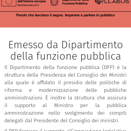
necessarie ad abilitare e guidare i processi di
innovazione e transizione.
Il programma è stato messo a disposizione a titolo
gratuito dalla Scuola Nazionale
dell’Amministrazione (SNA) ed è realizzato da
Emesso da Dipartimento
Nicola Bonaccini, giornalista e Responsabile
della funzione pubblica
scientifico dell’area didattica della comunicazione
pubblica presso la SNA.
Il Dipartimento della funzione pubblica (DFP) è la
struttura della Presidenza del Consiglio dei Ministri
alla quale è affidato il presidio delle politiche di
riforma e modernizzazione delle pubbliche
amministrazioni. È inoltre la struttura che assicura
il supporto al Ministro per la pubblica
amministrazione nello svolgimento dei compiti
delegati dal Presidente del Consiglio dei ministri.