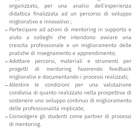
interconnesse:
organizzato, per una analisi dell’esperienza
una fase di formazione iniziale sulle tematiche
didattica finalizzata ad un percorso di sviluppo
del mentoring con interventi d’aula e workshop
migliorativo e innovativo ;
volti a sensibilizzare e preparare i partecipanti
Partecipare ad azioni di mentoring in supporto e
all’azione di supporto dei pari e di
aiuto a colleghi che intendono avviare una
accompagnamento allo sviluppo;
crescita professionale e un miglioramento delle
una fase sperimentazione attiva nella quale da
pratiche di insegnamento e apprendimento;
un lato si pratica sul campo il ruolo di mentor
Adottare percorsi, materiali e strumenti per
e mentee per una corretta interpretazione
progetti di mentoring favorendo feedback
delle dinamiche relazionali e dei processi di
migliorativi e documentando i processi realizzati;
accompagnamento e supporto, dall’altro lato si
Allestire le condizioni per una valutazione
valida l’impiego degli strumenti del mentoring
condivisa di quanto realizzato nella prospettiva di
(accordo etico, peer-observation, relazione fra
sostenere uno sviluppo continuo di miglioramento
pari, coinvolgimento degli studenti, utilizzo di
delle professionalità implicate;
procedure e dispositivi di analisi, …);
Coinvolgere gli studenti come partner di processi
una fase di supervisione come spazio di
di mentoring.
rielaborazione personale e di gruppo utile per