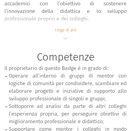
accademici con l’obiettivo di sostenere
l’innovazione della didattica e lo sviluppo
professionale proprio e dei colleghi.
Il progetto punta infatti a costruire nei partecipanti
Leggi di più
competenze volte ad accompagnare i colleghi
nell’accrescimento costante delle expertise
didattiche e professionali, operando in comunità
Competenze
che riflettono e condividono approcci, valori e
pratiche professionali innovative e facilitano il
Il proprietario di questo Badge è in grado di:
processo di affiliazione organizzativa. L’adesione
Operare all’interno di gruppi di mentor con
avviene attraverso una call di ateneo che seleziona
logiche di comunità per condividere, scambiare ed
gli aspiranti in base al possesso di titoli formativi e
elaborare progetti e iniziative di supporto allo
alla realizzazione di progetti didattici innovativi e di
sviluppo professionale di singoli e gruppi;
qualità.
Sottoporre ad analisi da parte di altri colleghi
l’esperienza propria, per perseguire obiettivi di
Il percorso progettuale richiede ai partecipanti un
miglioramento professionale e didattico;
impegno attivo su quattro fasi fra loro strettamente
Supportare come mentor i colleghi in modo