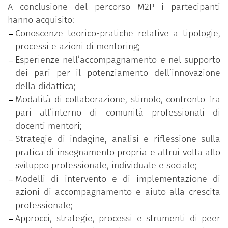
rafforzare i livelli di consapevolezza in merito
A conclusione del percorso M2P i partecipanti
agli approcci relazionali, ai valori e alle
hanno acquisito:
pratiche adottate;
Conoscenze teorico-pratiche relative a tipologie,
una fase di valutazione del progetto diretta a
processi e azioni di mentoring;
individuare aspetti positivi e critici
Esperienze nell’accompagnamento e nel supporto
dell’esperienza, in vista di possibili
dei pari per il potenziamento dell’innovazione
miglioramenti e per azioni di sviluppo
della didattica;
implementale del mentoring nel contesto
Modalità di collaborazione, stimolo, confronto fra
dell’ateneo.
pari all’interno di comunità professionali di
docenti mentori;
Strategie di indagine, analisi e riflessione sulla
pratica di insegnamento propria e altrui volta allo
sviluppo professionale, individuale e sociale;
Modelli di intervento e di implementazione di
azioni di accompagnamento e aiuto alla crescita
professionale;
Approcci, strategie, processi e strumenti di peer