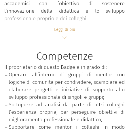
accademici con l’obiettivo di sostenere
l’innovazione della didattica e lo sviluppo
professionale proprio e dei colleghi.
Il progetto punta infatti a costruire nei partecipanti
Leggi di più
competenze volte ad accompagnare i colleghi
nell’accrescimento costante delle expertise
didattiche e professionali, operando in comunità
Competenze
che riflettono e condividono approcci, valori e
pratiche professionali innovative e facilitano il
Il proprietario di questo Badge è in grado di:
processo di affiliazione organizzativa. L’adesione
Operare all’interno di gruppi di mentor con
avviene attraverso una call di ateneo che seleziona
logiche di comunità per condividere, scambiare ed
gli aspiranti in base al possesso di titoli formativi e
elaborare progetti e iniziative di supporto allo
alla realizzazione di progetti didattici innovativi e di
sviluppo professionale di singoli e gruppi;
qualità.
Sottoporre ad analisi da parte di altri colleghi
l’esperienza propria, per perseguire obiettivi di
Il percorso progettuale richiede ai partecipanti un
miglioramento professionale e didattico;
impegno attivo su quattro fasi fra loro strettamente
Supportare come mentor i colleghi in modo