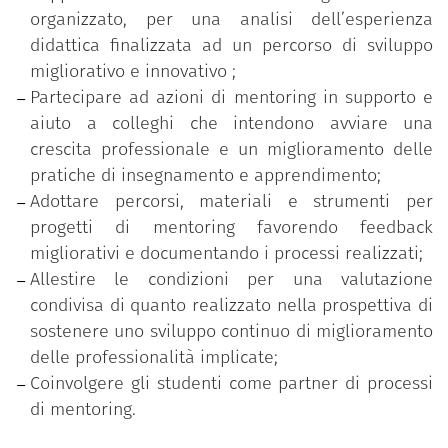
interconnesse:
organizzato, per una analisi dell’esperienza
una fase di formazione iniziale sulle tematiche
didattica finalizzata ad un percorso di sviluppo
del mentoring con interventi d’aula e workshop
migliorativo e innovativo ;
volti a sensibilizzare e preparare i partecipanti
Partecipare ad azioni di mentoring in supporto e
all’azione di supporto dei pari e di
aiuto a colleghi che intendono avviare una
accompagnamento allo sviluppo;
crescita professionale e un miglioramento delle
una fase sperimentazione attiva nella quale da
pratiche di insegnamento e apprendimento;
un lato si pratica sul campo il ruolo di mentor
Adottare percorsi, materiali e strumenti per
e mentee per una corretta interpretazione
progetti di mentoring favorendo feedback
delle dinamiche relazionali e dei processi di
migliorativi e documentando i processi realizzati;
accompagnamento e supporto, dall’altro lato si
Allestire le condizioni per una valutazione
valida l’impiego degli strumenti del mentoring
condivisa di quanto realizzato nella prospettiva di
(accordo etico, peer-observation, relazione fra
sostenere uno sviluppo continuo di miglioramento
pari, coinvolgimento degli studenti, utilizzo di
delle professionalità implicate;
procedure e dispositivi di analisi, …);
Coinvolgere gli studenti come partner di processi
una fase di supervisione come spazio di
di mentoring.
rielaborazione personale e di gruppo utile per