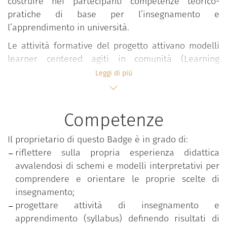
costruire nei partecipanti competenze teorico-
pratiche di base per l’insegnamento e
l’apprendimento in università.
Le attività formative del progetto attivano modelli
learner centered agiti in comunità (Learning
Community) all’interno dei quali, in forma
Leggi di più
interdisciplinare e partecipativa, si sviluppano
confronti, elaborazioni, riflessioni e condivisioni su
valori, approcci, esperienze e pratiche didattiche
Competenze
valorizzando l’apporto attivo degli studenti.
Il proprietario di questo Badge è in grado di:
Il percorso si snoda in ambienti flipped e si sviluppa
riflettere sulla propria esperienza didattica
in forma modulare attraverso seminari, lezioni e
avvalendosi di schemi e modelli interpretativi per
workshop condotti in co-teaching da docenti
comprendere e orientare le proprie scelte di
esperti.
insegnamento;
Le tematiche affrontate riguardano:
progettare attività di insegnamento e
apprendimento (syllabus) definendo risultati di
Progettazione della didattica;