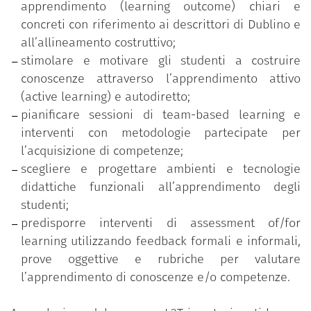
apprendimento (learning outcome) chiari e
Costruzione di un syllabus student centered;
concreti con riferimento ai descrittori di Dublino e
Metodologie e approcci di active learning;
all’allineamento costruttivo;
Team based learning;
stimolare e motivare gli studenti a costruire
Micro-teaching e feedback tra pari;
conoscenze attraverso l’apprendimento attivo
Tecnologie e ambienti per la didattica;
(active learning) e autodiretto;
Valutazione didattica;
pianificare sessioni di team-based learning e
Assessment of/for learning;
interventi con metodologie partecipate per
Prove oggettive e rubriche di valutazione.
l’acquisizione di competenze;
scegliere e progettare ambienti e tecnologie
didattiche funzionali all’apprendimento degli
studenti;
predisporre interventi di assessment of/for
learning utilizzando feedback formali e informali,
prove oggettive e rubriche per valutare
l’apprendimento di conoscenze e/o competenze.