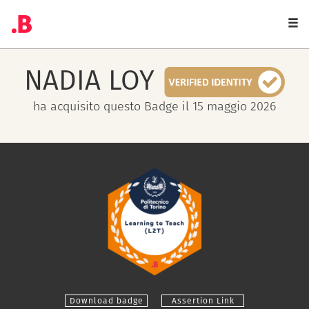
Togg
navi
NADIA
LOY
ha acquisito questo Badge il 15 maggio 2026
Download badge
Assertion Link