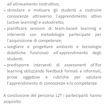
all’allineamento costruttivo;
Team based learning;
stimolare e motivare gli studenti a costruire
Micro-teaching e feedback tra pari;
conoscenze attraverso l’apprendimento attivo
Tecnologie e ambienti per la didattica;
(active learning) e autodiretto;
Valutazione didattica;
pianificare sessioni di team-based learning e
Assessment of/for learning;
interventi con metodologie partecipate per
Prove oggettive e rubriche di valutazione.
l’acquisizione di competenze;
scegliere e progettare ambienti e tecnologie
didattiche funzionali all’apprendimento degli
studenti;
predisporre interventi di assessment of/for
learning utilizzando feedback formali e informali,
prove oggettive e rubriche per valutare
l’apprendimento di conoscenze e/o competenze.
A conclusione del percorso L2T i partecipanti hanno
acquisito: