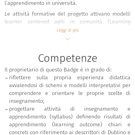
l’apprendimento in università.
Le attività formative del progetto attivano modelli
learner centered agiti in comunità (Learning
Community) all’interno dei quali, in forma
Leggi di più
interdisciplinare e partecipativa, si sviluppano
confronti, elaborazioni, riflessioni e condivisioni su
valori, approcci, esperienze e pratiche didattiche
Competenze
valorizzando l’apporto attivo degli studenti.
Il proprietario di questo Badge è in grado di:
Il percorso si snoda in ambienti flipped e si sviluppa
riflettere sulla propria esperienza didattica
in forma modulare attraverso seminari, lezioni e
avvalendosi di schemi e modelli interpretativi per
workshop condotti in co-teaching da docenti
comprendere e orientare le proprie scelte di
esperti.
insegnamento;
Le tematiche affrontate riguardano:
progettare attività di insegnamento e
apprendimento (syllabus) definendo risultati di
Progettazione della didattica;
apprendimento (learning outcome) chiari e
Costruzione di un syllabus student centered;
concreti con riferimento ai descrittori di Dublino e
Metodologie e approcci di active learning;