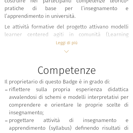
costruire nei partecipanti competenze teorico-
pratiche di base per l’insegnamento e
l’apprendimento in università.
Le attività formative del progetto attivano modelli
learner centered agiti in comunità (Learning
Community) all’interno dei quali, in forma
Leggi di più
interdisciplinare e partecipativa, si sviluppano
confronti, elaborazioni, riflessioni e condivisioni su
valori, approcci, esperienze e pratiche didattiche
Competenze
valorizzando l’apporto attivo degli studenti.
Il proprietario di questo Badge è in grado di:
Il percorso si snoda in ambienti flipped e si sviluppa
riflettere sulla propria esperienza didattica
in forma modulare attraverso seminari, lezioni e
avvalendosi di schemi e modelli interpretativi per
workshop condotti in co-teaching da docenti
comprendere e orientare le proprie scelte di
esperti.
insegnamento;
Le tematiche affrontate riguardano:
progettare attività di insegnamento e
apprendimento (syllabus) definendo risultati di
Progettazione della didattica;