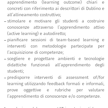
apprendimento (learning outcome) chiari e
Costruzione di un syllabus student centered;
concreti con riferimento ai descrittori di Dublino e
Metodologie e approcci di active learning;
all’allineamento costruttivo;
Team based learning;
stimolare e motivare gli studenti a costruire
Micro-teaching e feedback tra pari;
conoscenze attraverso l’apprendimento attivo
Tecnologie e ambienti per la didattica;
(active learning) e autodiretto;
Valutazione didattica;
pianificare sessioni di team-based learning e
Assessment of/for learning;
interventi con metodologie partecipate per
Prove oggettive e rubriche di valutazione.
l’acquisizione di competenze;
scegliere e progettare ambienti e tecnologie
didattiche funzionali all’apprendimento degli
studenti;
predisporre interventi di assessment of/for
learning utilizzando feedback formali e informali,
prove oggettive e rubriche per valutare
l’apprendimento di conoscenze e/o competenze.