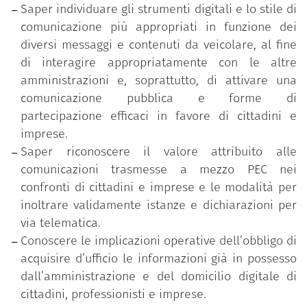
per inoltrare validamente istanze e
Saper individuare gli strumenti digitali e lo stile di
dichiarazioni per via telematica;
comunicazione più appropriati in funzione dei
la conoscenza circa le implicazioni operative
diversi messaggi e contenuti da veicolare, al fine
dell’obbligo di acquisire d’ufficio le
di interagire appropriatamente con le altre
informazioni già in possesso
amministrazioni e, soprattutto, di attivare una
dall’amministrazione e del domicilio digitale di
comunicazione pubblica e forme di
cittadini, professionisti e imprese.
partecipazione efficaci in favore di cittadini e
imprese.
Saper riconoscere il valore attribuito alle
comunicazioni trasmesse a mezzo PEC nei
Il percorso
“Comunicare e condividere con cittadini,
confronti di cittadini e imprese e le modalità per
imprese ed altre PA”
è parte del programma
inoltrare validamente istanze e dichiarazioni per
formativo
“Competenze digitali per la PA”
, che mira
via telematica.
a rafforzare le competenze digitali comuni a tutti i
Conoscere le implicazioni operative dell’obbligo di
dipendenti pubblici al fine di accrescere la
acquisire d’ufficio le informazioni già in possesso
propensione complessiva al cambiamento e
dall’amministrazione e del domicilio digitale di
all’innovazione nella pubblica amministrazione. Il
cittadini, professionisti e imprese.
programma è messo a disposizione gratuitamente