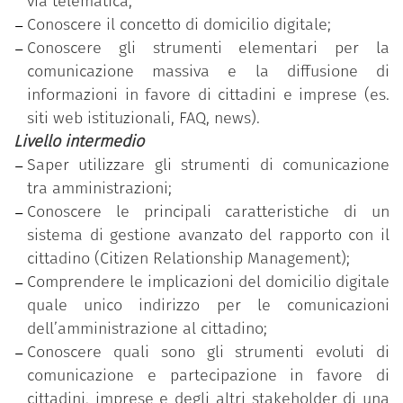
via telematica;
superato con successo il test di verifica delle
Conoscere il concetto di domicilio digitale;
competenze acquisite, relativo al livello di
Conoscere gli strumenti elementari per la
padronanza più elevato (avanzato).
comunicazione massiva e la diffusione di
informazioni in favore di cittadini e imprese (es.
siti web istituzionali, FAQ, news).
Livello intermedio
Saper utilizzare gli strumenti di comunicazione
tra amministrazioni;
Conoscere le principali caratteristiche di un
sistema di gestione avanzato del rapporto con il
cittadino (Citizen Relationship Management);
Comprendere le implicazioni del domicilio digitale
quale unico indirizzo per le comunicazioni
dell’amministrazione al cittadino;
Conoscere quali sono gli strumenti evoluti di
comunicazione e partecipazione in favore di
cittadini, imprese e degli altri stakeholder di una