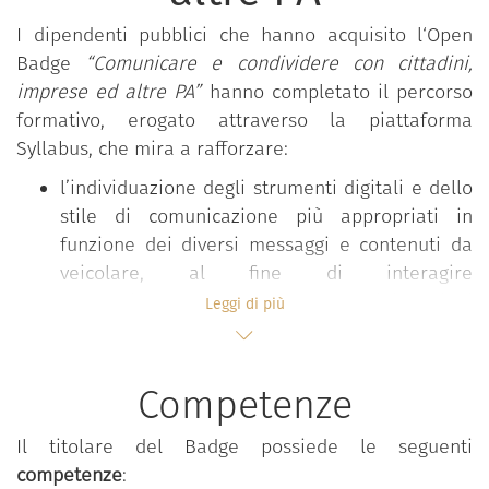
I dipendenti pubblici che hanno acquisito l‘Open
Badge
“Comunicare e condividere con cittadini,
imprese ed altre PA”
hanno completato il percorso
formativo, erogato attraverso la piattaforma
Syllabus, che mira a rafforzare:
l’individuazione degli strumenti digitali e dello
stile di comunicazione più appropriati in
funzione dei diversi messaggi e contenuti da
veicolare, al fine di interagire
appropriatamente con le altre amministrazioni
Leggi di più
e, soprattutto, di attivare una comunicazione
pubblica e forme di partecipazione efficaci in
favore di cittadini e imprese;
Competenze
il riconoscimento del valore attribuito alle
comunicazioni trasmesse a mezzo PEC nei
Il titolare del Badge possiede le seguenti
confronti di cittadini e imprese e le modalità
competenze
: