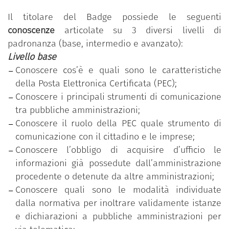
dal Dipartimento della funzione pubblica della
Il titolare del Badge possiede le seguenti
Presidenza del Consiglio dei ministri.
conoscenze
articolate su 3 diversi livelli di
padronanza (base, intermedio e avanzato):
Il programma si basa sul
Syllabus “Competenze
Livello base
digitali per la PA”
che si compone di 11 competenze
Conoscere cos’è e quali sono le caratteristiche
organizzate in 5 aree tematiche; ciascuna
della Posta Elettronica Certificata (PEC);
competenza, a sua volta, si articola in un numero
Conoscere i principali strumenti di comunicazione
variabile di conoscenze/abilità raggruppate
tra pubbliche amministrazioni;
secondo tre livelli di padronanza (base, intermedio
Conoscere il ruolo della PEC quale strumento di
e avanzato).
comunicazione con il cittadino e le imprese;
“Comunicare e condividere con cittadini, imprese ed
Conoscere l’obbligo di acquisire d’ufficio le
altre PA”
è una delle 11 competenze previste nel
informazioni già possedute dall’amministrazione
programma
“Competenze digitali per la PA”
.
procedente o detenute da altre amministrazioni;
Il dipendente pubblico che ha conseguito il Badge
Conoscere quali sono le modalità individuate
ha partecipato al percorso formativo personalizzato
dalla normativa per inoltrare validamente istanze
in funzione della rilevazione dell’effettivo
e dichiarazioni a pubbliche amministrazioni per
fabbisogno di competenze individuale ed ha