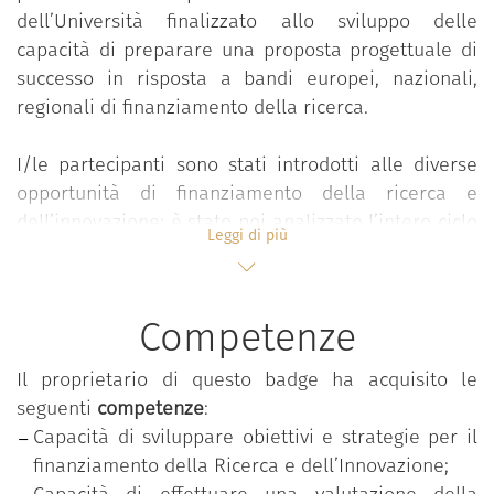
dell’Università finalizzato allo sviluppo delle
capacità di preparare una proposta progettuale di
successo in risposta a bandi europei, nazionali,
regionali di finanziamento della ricerca.
I/le partecipanti sono stati introdotti alle diverse
opportunità di finanziamento della ricerca e
dell’innovazione; è stato poi analizzato l’intero ciclo
Leggi di più
di vita del progetto, approfondendo in particolare la
fase di pianificazione e strutturazione della
proposta progettuale, con uno special focus sui
Competenze
progetti europei di Horizon Europe. Sono state
fornite nozioni metodologiche introduttive sugli
Il proprietario di questo badge ha acquisito le
aspetti di gestione del progetto e budgeting,
seguenti
competenze
:
secondo le diverse tipologie di schemi di
Capacità di sviluppare obiettivi e strategie per il
finanziamento utilizzate.
finanziamento della Ricerca e dell’Innovazione;
Capacità di effettuare una valutazione della