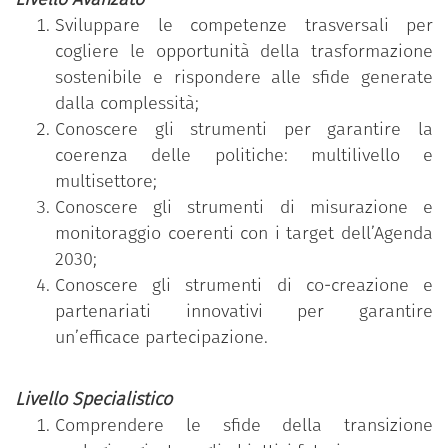
Il programma mira a far comprendere il ruolo delle
Sviluppare le competenze trasversali per
Pubbliche Amministrazioni nei processi di
cogliere le opportunità della trasformazione
trasformazione sostenibile prevedendo
sostenibile e rispondere alle sfide generate
l’acquisizione e il rafforzamento di 11 conoscenze e
dalla complessità;
abilità raggruppate secondo tre livelli di
Conoscere gli strumenti per garantire la
padronanza (base, avanzato e specialistico).
coerenza delle politiche: multilivello e
multisettore;
Il dipendente pubblico che ha conseguito il Badge
Conoscere gli strumenti di misurazione e
ha partecipato al percorso formativo personalizzato
monitoraggio coerenti con i target dell’Agenda
in funzione dell’effettivo fabbisogno di competenze
2030;
individuale rilevato, attraverso un test di
Conoscere gli strumenti di co-creazione e
assessment iniziale, ed ha superato con successo il
partenariati innovativi per garantire
test di verifica delle competenze acquisite relativo
un’efficace partecipazione.
al livello di padronanza più elevato (specialistico).
Livello Specialistico
Comprendere le sfide della transizione