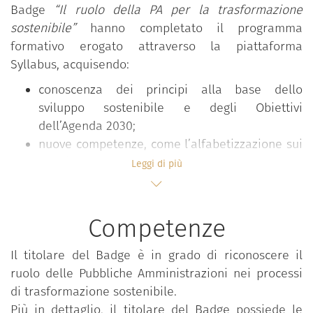
Badge
“Il ruolo della PA per la trasformazione
sostenibile”
hanno completato il programma
formativo erogato attraverso la piattaforma
Syllabus, acquisendo:
conoscenza dei principi alla base dello
sviluppo sostenibile e degli Obiettivi
dell’Agenda 2030;
nuove competenze, come l’alfabetizzazione sui
futuri e il pensiero sistemico;
Leggi di più
conoscenza degli strumenti specifici per la
pubblica amministrazione per la pianificazione
e attuazione degli Obiettivi di sviluppo
Competenze
sostenibile, con particolare attenzione alla
coerenza multisettore e multilivello;
Il titolare del Badge è in grado di riconoscere il
conoscenza degli scenari futuri e degli
ruolo delle Pubbliche Amministrazioni nei processi
strumenti in atto per orientare i Paesi UE verso
di trasformazione sostenibile.
un percorso di transizione;
Più in dettaglio, il titolare del Badge possiede le