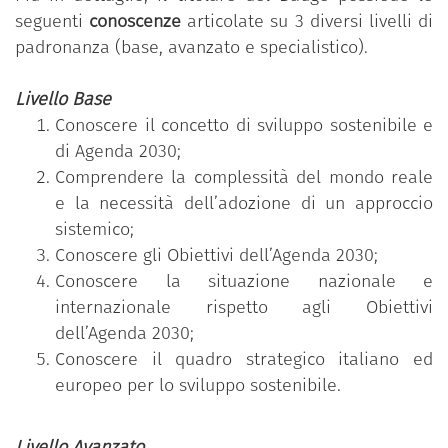
consapevolezza delle sfide di una transizione
seguenti
conoscenze
articolate su 3 diversi livelli di
ecologica giusta e degli obiettivi futuri.
padronanza (base, avanzato e specialistico).
Livello Base
Il programma
“Il ruolo della PA per la
Conoscere il concetto di sviluppo sostenibile e
trasformazione sostenibile”
è parte delle iniziative
di Agenda 2030;
formative promosse sulla piattaforma
“Syllabus –
Comprendere la complessità del mondo reale
Nuove competenze per le Pubbliche
e la necessità dell’adozione di un approccio
Amministrazioni”
sul tema della transizione
sistemico;
ecologica, che mira ad avviare un profondo
Conoscere gli Obiettivi dell’Agenda 2030;
cambiamento in cui il settore pubblico gioca un
Conoscere la situazione nazionale e
ruolo guida per non lasciare indietro nessuno e
internazionale rispetto agli Obiettivi
garantire una transizione giusta e inclusiva rispetto
dell’Agenda 2030;
alle diversità di individui, comunità e territori. Il
Conoscere il quadro strategico italiano ed
programma è messo a disposizione gratuitamente
europeo per lo sviluppo sostenibile.
dal Dipartimento della funzione pubblica della
Presidenza del Consiglio dei ministri.
Livello Avanzato