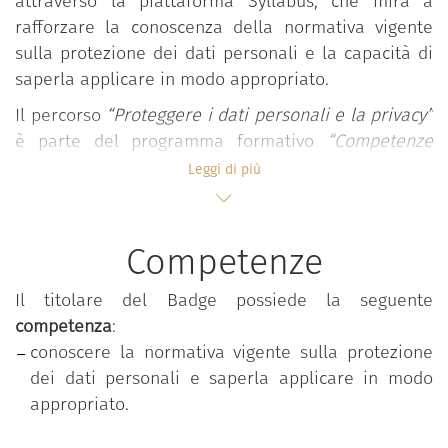
attraverso la piattaforma Syllabus, che mira a
rafforzare la conoscenza della normativa vigente
sulla protezione dei dati personali e la capacità di
saperla applicare in modo appropriato.
Il percorso
“Proteggere i dati personali e la privacy”
è parte del programma formativo
“Competenze
digitali per la PA”
, che mira a rafforzare le
Leggi di più
competenze digitali comuni a tutti i dipendenti
pubblici al fine di accrescere la propensione
complessiva al cambiamento e all’innovazione nella
Competenze
pubblica amministrazione. Il programma è messo a
disposizione gratuitamente dal Dipartimento della
Il titolare del Badge possiede la seguente
funzione pubblica della Presidenza del Consiglio dei
competenza
:
ministri.
conoscere la normativa vigente sulla protezione
dei dati personali e saperla applicare in modo
Il programma si basa sul
Syllabus “Competenze
appropriato.
digitali per la PA”
che si compone di 11 competenze
organizzate in 5 aree tematiche; ciascuna