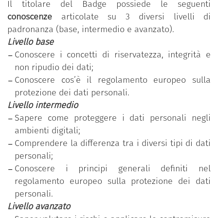
Il titolare del Badge possiede le seguenti
competenza, a sua volta, si articola in un numero
conoscenze
articolate su 3 diversi livelli di
variabile di conoscenze/abilità raggruppate
padronanza (base, intermedio e avanzato).
secondo tre livelli di padronanza (base, intermedio
Livello base
e avanzato).
Conoscere i concetti di riservatezza, integrità e
“Proteggere i dati personali e la privacy”
è una
non ripudio dei dati;
delle 11 competenze previste nel programma
Conoscere cos’è il regolamento europeo sulla
“Competenze digitali per la PA”
.
protezione dei dati personali.
Livello intermedio
Il dipendente pubblico che ha conseguito il Badge
Sapere come proteggere i dati personali negli
ha partecipato al percorso formativo personalizzato
ambienti digitali;
in funzione della rilevazione dell’effettivo
Comprendere la differenza tra i diversi tipi di dati
fabbisogno di competenze individuale ed ha
personali;
superato con successo il test di verifica delle
Conoscere i principi generali definiti nel
competenze acquisite, relativo al livello di
regolamento europeo sulla protezione dei dati
padronanza più elevato (avanzato).
personali.
Livello avanzato