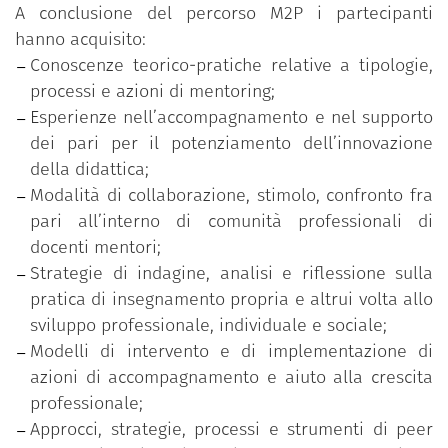
rafforzare i livelli di consapevolezza in merito
A conclusione del percorso M2P i partecipanti
agli approcci relazionali, ai valori e alle
hanno acquisito:
pratiche adottate;
Conoscenze teorico-pratiche relative a tipologie,
una fase di valutazione del progetto diretta a
processi e azioni di mentoring;
individuare aspetti positivi e critici
Esperienze nell’accompagnamento e nel supporto
dell’esperienza, in vista di possibili
dei pari per il potenziamento dell’innovazione
miglioramenti e per azioni di sviluppo
della didattica;
implementale del mentoring nel contesto
Modalità di collaborazione, stimolo, confronto fra
dell’ateneo.
pari all’interno di comunità professionali di
docenti mentori;
Strategie di indagine, analisi e riflessione sulla
pratica di insegnamento propria e altrui volta allo
sviluppo professionale, individuale e sociale;
Modelli di intervento e di implementazione di
azioni di accompagnamento e aiuto alla crescita
professionale;
Approcci, strategie, processi e strumenti di peer