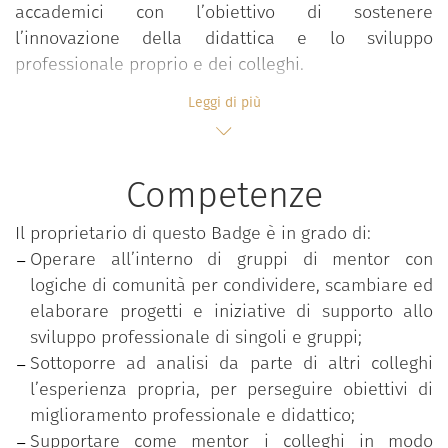
accademici con l’obiettivo di sostenere
l’innovazione della didattica e lo sviluppo
professionale proprio e dei colleghi.
Il progetto punta infatti a costruire nei partecipanti
Leggi di più
competenze volte ad accompagnare i colleghi
nell’accrescimento costante delle expertise
didattiche e professionali, operando in comunità
Competenze
che riflettono e condividono approcci, valori e
pratiche professionali innovative e facilitano il
Il proprietario di questo Badge è in grado di:
processo di affiliazione organizzativa. L’adesione
Operare all’interno di gruppi di mentor con
avviene attraverso una call di ateneo che seleziona
logiche di comunità per condividere, scambiare ed
gli aspiranti in base al possesso di titoli formativi e
elaborare progetti e iniziative di supporto allo
alla realizzazione di progetti didattici innovativi e di
sviluppo professionale di singoli e gruppi;
qualità.
Sottoporre ad analisi da parte di altri colleghi
l’esperienza propria, per perseguire obiettivi di
Il percorso progettuale richiede ai partecipanti un
miglioramento professionale e didattico;
impegno attivo su quattro fasi fra loro strettamente
Supportare come mentor i colleghi in modo