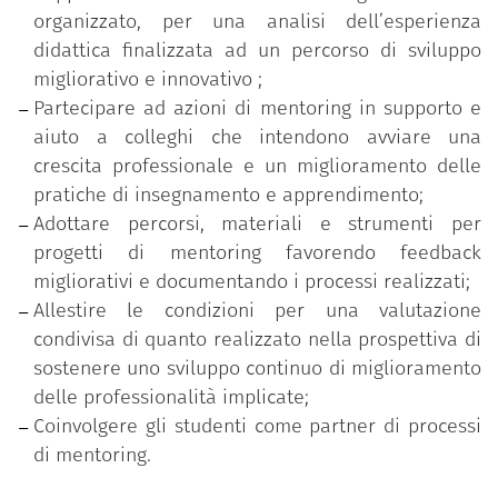
interconnesse:
organizzato, per una analisi dell’esperienza
una fase di formazione iniziale sulle tematiche
didattica finalizzata ad un percorso di sviluppo
del mentoring con interventi d’aula e workshop
migliorativo e innovativo ;
volti a sensibilizzare e preparare i partecipanti
Partecipare ad azioni di mentoring in supporto e
all’azione di supporto dei pari e di
aiuto a colleghi che intendono avviare una
accompagnamento allo sviluppo;
crescita professionale e un miglioramento delle
una fase sperimentazione attiva nella quale da
pratiche di insegnamento e apprendimento;
un lato si pratica sul campo il ruolo di mentor
Adottare percorsi, materiali e strumenti per
e mentee per una corretta interpretazione
progetti di mentoring favorendo feedback
delle dinamiche relazionali e dei processi di
migliorativi e documentando i processi realizzati;
accompagnamento e supporto, dall’altro lato si
Allestire le condizioni per una valutazione
valida l’impiego degli strumenti del mentoring
condivisa di quanto realizzato nella prospettiva di
(accordo etico, peer-observation, relazione fra
sostenere uno sviluppo continuo di miglioramento
pari, coinvolgimento degli studenti, utilizzo di
delle professionalità implicate;
procedure e dispositivi di analisi, …);
Coinvolgere gli studenti come partner di processi
una fase di supervisione come spazio di
di mentoring.
rielaborazione personale e di gruppo utile per