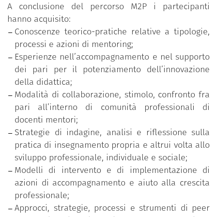
rafforzare i livelli di consapevolezza in merito
A conclusione del percorso M2P i partecipanti
agli approcci relazionali, ai valori e alle
hanno acquisito:
pratiche adottate;
Conoscenze teorico-pratiche relative a tipologie,
una fase di valutazione del progetto diretta a
processi e azioni di mentoring;
individuare aspetti positivi e critici
Esperienze nell’accompagnamento e nel supporto
dell’esperienza, in vista di possibili
dei pari per il potenziamento dell’innovazione
miglioramenti e per azioni di sviluppo
della didattica;
implementale del mentoring nel contesto
Modalità di collaborazione, stimolo, confronto fra
dell’ateneo.
pari all’interno di comunità professionali di
docenti mentori;
Strategie di indagine, analisi e riflessione sulla
pratica di insegnamento propria e altrui volta allo
sviluppo professionale, individuale e sociale;
Modelli di intervento e di implementazione di
azioni di accompagnamento e aiuto alla crescita
professionale;
Approcci, strategie, processi e strumenti di peer