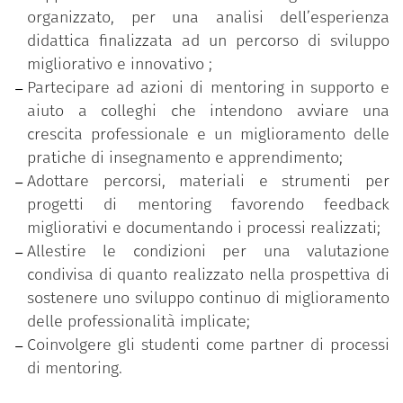
interconnesse:
organizzato, per una analisi dell’esperienza
una fase di formazione iniziale sulle tematiche
didattica finalizzata ad un percorso di sviluppo
del mentoring con interventi d’aula e workshop
migliorativo e innovativo ;
volti a sensibilizzare e preparare i partecipanti
Partecipare ad azioni di mentoring in supporto e
all’azione di supporto dei pari e di
aiuto a colleghi che intendono avviare una
accompagnamento allo sviluppo;
crescita professionale e un miglioramento delle
una fase sperimentazione attiva nella quale da
pratiche di insegnamento e apprendimento;
un lato si pratica sul campo il ruolo di mentor
Adottare percorsi, materiali e strumenti per
e mentee per una corretta interpretazione
progetti di mentoring favorendo feedback
delle dinamiche relazionali e dei processi di
migliorativi e documentando i processi realizzati;
accompagnamento e supporto, dall’altro lato si
Allestire le condizioni per una valutazione
valida l’impiego degli strumenti del mentoring
condivisa di quanto realizzato nella prospettiva di
(accordo etico, peer-observation, relazione fra
sostenere uno sviluppo continuo di miglioramento
pari, coinvolgimento degli studenti, utilizzo di
delle professionalità implicate;
procedure e dispositivi di analisi, …);
Coinvolgere gli studenti come partner di processi
una fase di supervisione come spazio di
di mentoring.
rielaborazione personale e di gruppo utile per