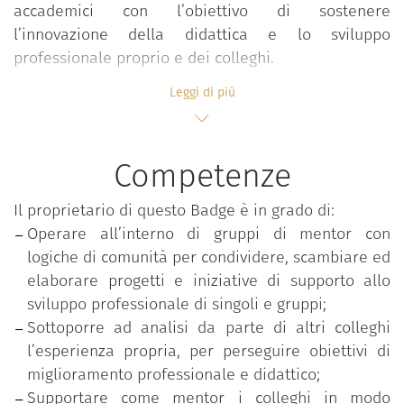
accademici con l’obiettivo di sostenere
l’innovazione della didattica e lo sviluppo
professionale proprio e dei colleghi.
Il progetto punta infatti a costruire nei partecipanti
Leggi di più
competenze volte ad accompagnare i colleghi
nell’accrescimento costante delle expertise
didattiche e professionali, operando in comunità
Competenze
che riflettono e condividono approcci, valori e
pratiche professionali innovative e facilitano il
Il proprietario di questo Badge è in grado di:
processo di affiliazione organizzativa. L’adesione
Operare all’interno di gruppi di mentor con
avviene attraverso una call di ateneo che seleziona
logiche di comunità per condividere, scambiare ed
gli aspiranti in base al possesso di titoli formativi e
elaborare progetti e iniziative di supporto allo
alla realizzazione di progetti didattici innovativi e di
sviluppo professionale di singoli e gruppi;
qualità.
Sottoporre ad analisi da parte di altri colleghi
l’esperienza propria, per perseguire obiettivi di
Il percorso progettuale richiede ai partecipanti un
miglioramento professionale e didattico;
impegno attivo su quattro fasi fra loro strettamente
Supportare come mentor i colleghi in modo