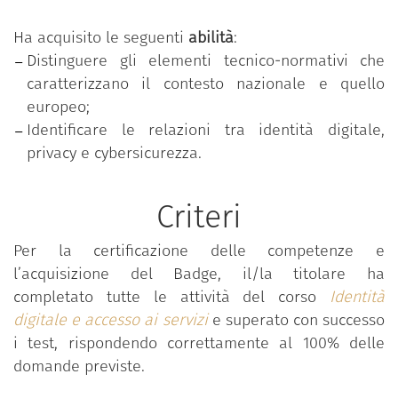
MODALITÀ DI EROGAZIONE: live e on demand.
Ha acquisito le seguenti
abilità
:
SEDE DEL CORSO:
Distinguere gli elementi tecnico-normativi che
fad.fondazionescuolapatrimonio.it.
caratterizzano il contesto nazionale e quello
europeo;
DURATA: 2 ore e 30 minuti.
Identificare le relazioni tra identità digitale,
LINGUA DI EROGAZIONE: Italiano.
privacy e cybersicurezza.
Criteri
Per la certificazione delle competenze e
l’acquisizione del Badge, il/la titolare ha
completato tutte le attività del corso
Identità
digitale e accesso ai servizi
e superato con successo
i test, rispondendo correttamente al 100% delle
domande previste.