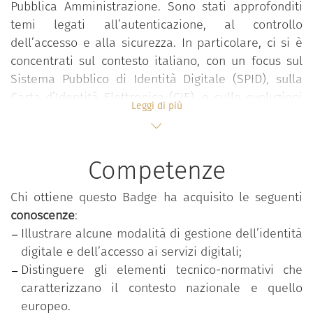
Pubblica Amministrazione. Sono stati approfonditi
temi legati all’autenticazione, al controllo
dell’accesso e alla sicurezza. In particolare, ci si è
concentrati sul contesto italiano, con un focus sul
Sistema Pubblico di Identità Digitale (SPID), sulla
Carta d’Identità Elettronica (CIE), e sulle evoluzioni
Leggi di più
previste con l’introduzione dello European Digital
Identity Wallet (EDIW) secondo il regolamento
eIDAS2.
Competenze
Il corso è parte dell'offerta formativa
Dicolab.
Chi ottiene questo Badge ha acquisito le seguenti
Cultura al digitale
, un'iniziativa del Ministero della
conoscenze
:
Cultura, Digital Library, Fondazione Scuola dei beni
Illustrare alcune modalità di gestione dell’identità
e delle attività culturali, finanziato da Next
digitale e dell’accesso ai servizi digitali;
generation EU.
Distinguere gli elementi tecnico-normativi che
caratterizzano il contesto nazionale e quello
FORMATO: Mooc.
europeo.