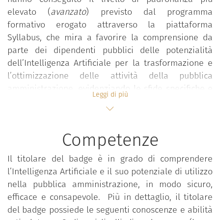
elevato (
avanzato
) previsto dal programma
formativo erogato attraverso la piattaforma
Syllabus, che mira a favorire la comprensione da
parte dei dipendenti pubblici delle potenzialità
dell’Intelligenza Artificiale per la trasformazione e
l’ottimizzazione delle attività della pubblica
amministrazione, evidenziando le sfide specifiche e
Leggi di più
le implicazioni strategiche, tecnologiche, etiche e
giuridiche che accompagnano l’adozione dell’IA. Ciò
al fine di promuovere e diffondere un utilizzo
Competenze
consapevole, sicuro ed efficace di questa tecnologia
anche nella pubblica amministrazione.
Il titolare del badge è in grado di comprendere
In particolare, il programma, articolato in tre livelli
l’Intelligenza Artificiale e il suo potenziale di utilizzo
di padronanza (base, intermedio e avanzato), mira
nella pubblica amministrazione, in modo sicuro,
a sviluppare la consapevolezza oltre che sulle
efficace e consapevole. Più in dettaglio, il titolare
caratteristiche distintive delle famiglie di soluzioni
del badge possiede le seguenti conoscenze e abilità