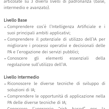
tecnologiche racchiuse nel concetto di Intelligenza
articolate su 3 diversi livelli di padronanza (base,
Artificiale, sugli impatti reali e potenziali dell’IA
intermedio e avanzato).
sull’operatività del singolo e sul lavoro
amministrativo di ufficio, per poi arrivare, nel livello
Livello Base
avanzato, ad inquadrare agli aspetti strategici,
Comprendere cos’è l’Intelligenza Artificiale e i
tecnologici e normativi che possono orientare la
suoi principali ambiti applicativi;
scelta di avvalersi di tali tecnologie.
Comprendere il potenziale di utilizzo dell’IA per
migliorare i processi operativi e decisionali delle
Il programma formativo mira, pertanto, a sviluppare
PA e l’erogazione dei servizi pubblici;
la cosiddetta
AI Literacy
(alfabetizzazione sull’IA),
Conoscere gli elementi essenziali della
riconosciuta dalla Direttiva del Ministro per la
regolazione sull’utilizzo dell’IA.
Pubblica Amministrazione del 14 gennaio 2025
“Valorizzazione delle persone e produzione di
Livello Intermedio
valore pubblico attraverso la formazione. Principi,
Riconoscere le diverse tecniche di sviluppo di
obiettivi e strumenti,” quale competenza digitale di
soluzioni di IA;
base a tutti gli effetti. Lo sviluppo di tale
Comprendere le opportunità di applicazione nella
competenza, pertanto, dovrebbe essere promosso
PA delle diverse tecniche di IA;
da tutte le pubbliche amministrazioni attraverso la
Conoscere l’approccio “risk based” per la