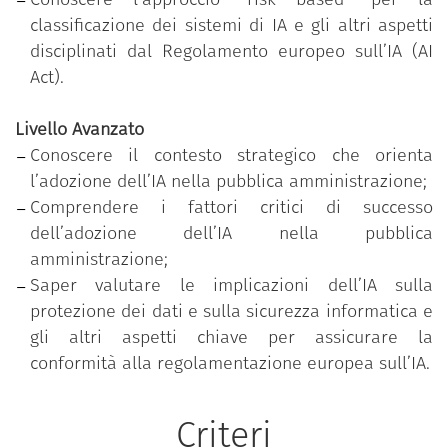
definizione e il monitoraggio di specifici obiettivi di
classificazione dei sistemi di IA e gli altri aspetti
performance individuali.
disciplinati dal Regolamento europeo sull’IA (AI
Il dipendente pubblico che ha conseguito il badge
Act).
ha partecipato al percorso formativo personalizzato
in funzione dell’effettivo fabbisogno di competenze
Livello Avanzato
individuale rilevato, attraverso un test di
Conoscere il contesto strategico che orienta
assessment iniziale, ed ha superato con successo il
l’adozione dell’IA nella pubblica amministrazione;
test di verifica delle competenze acquisite relativo
Comprendere i fattori critici di successo
al livello di padronanza più elevato (avanzato).
dell’adozione dell’IA nella pubblica
amministrazione;
Il programma è parte delle iniziative formative
Saper valutare le implicazioni dell’IA sulla
promosse sulla piattaforma
“Syllabus – Nuove
protezione dei dati e sulla sicurezza informatica e
competenze per le Pubbliche Amministrazioni”
sul
gli altri aspetti chiave per assicurare la
tema della transizione digitale, che mirano
conformità alla regolamentazione europea sull’IA.
sviluppare le competenze e abilità necessarie a
riconoscere, promuovere e attuare i processi di
trasformazione digitale delle pubbliche
Criteri
amministrazioni e dell’azione amministrativa. Il