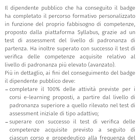
programma, messo a disposizione dei dipendenti
Il dipendente pubblico che ha conseguito il badge
pubblici gratuitamente dal Dipartimento della
ha completato il percorso formativo personalizzato
funzione pubblica della Presidenza del Consiglio dei
in funzione del proprio fabbisogno di competenze,
ministri, è stato realizzato da Fastweb Digital
proposto dalla piattaforma Syllabus, grazie ad un
Academy e si avvale della supervisione di
un
test di assessment del livello di padronanza di
Comitato scientifico multidisciplinare
nominato dal
partenza. Ha inoltre superato con successo il test di
Dipartimento della funzione pubblica.
verifica delle competenze acquisite relativo al
livello di padronanza più elevato (avanzato).
Più in dettaglio, ai fini del conseguimento del badge
il dipendente pubblico deve:
completare il 100% delle attività previste per i
corsi e-learning proposti, a partire dal livello di
padronanza superiore a quello rilevato nel test di
assessment iniziale di tipo adattivo;
superare con successo il test di verifica delle
competenze acquisite previsto a seguito di
ciascun corso e propedeutico alla frequenza del