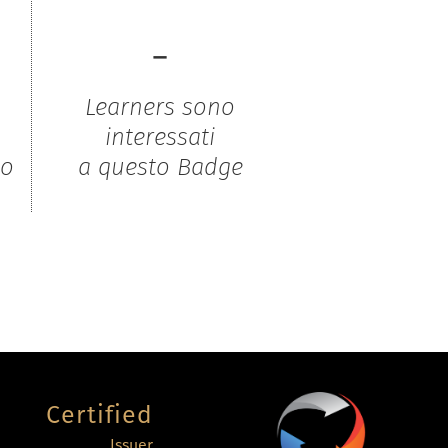
-
Learners sono
interessati
to
a questo Badge
Certified
Issuer