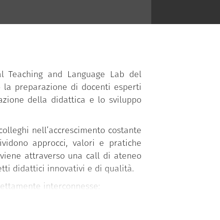
dal Teaching and Language Lab del
la preparazione di docenti esperti
azione della didattica e lo sviluppo
colleghi nell’accrescimento costante
ividono approcci, valori e pratiche
avviene attraverso una call di ateneo
ti didattici innovativi e di qualità.
trettamente interconnesse:
e workshop volti a sensibilizzare e
luppo;