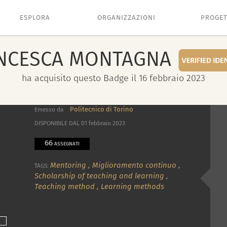
ESPLORA
ORGANIZZAZIONI
PROGET
NCESCA
MONTAGNA
ha acquisito questo Badge il 16 febbraio 2023
Politecnico di Torino
Emesso da
DISPONIBILE DAL 01 febbraio 2023
66
ASSEGNATI
Mentoring
,
Miglioramento continuo
,
TAGS:
Scholarship of teaching and learning
,
Teaching method
,
Learning methods