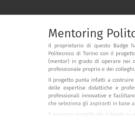
Mentoring Polit
Il proprietario di questo Badge 
Politecnico di Torino con il proget
(mentor) in grado di operare nei co
professionale proprio e dei colleghi
Il progetto punta infatti a costrui
delle expertise didattiche e profe
professionali innovative e facilitan
che seleziona gli aspiranti in base al
Il percorso progettuale richiede ai 
una fase di formazione inizia
preparare i partecipanti all’a