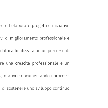
 di mentor e mentee per una corretta
upporto, dall’altro lato si valida
 pari, coinvolgimento degli studenti,
e ed elaborare progetti e iniziative
utile per rafforzare i livelli di
tivi di miglioramento professionale e
ell’esperienza, in vista di possibili
teneo.
attica finalizzata ad un percorso di
re una crescita professionale e un
gliorativi e documentando i processi
va di sostenere uno sviluppo continuo