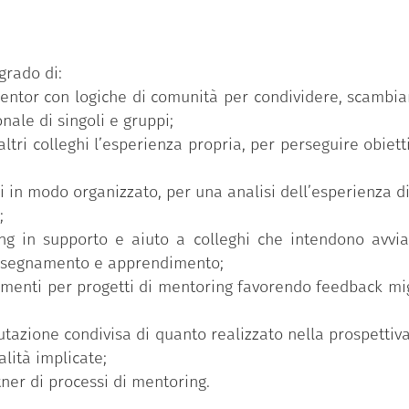
a nella quale da un lato si pratica sul campo il ruolo
che relazionali e dei processi di accompagnamento e s
entoring (accordo etico, peer-observation, relazione fra
grado di:
i di analisi, …);
mentor con logiche di comunità per condividere, scambiar
me spazio di rielaborazione personale e di gruppo 
nale di singoli e gruppi;
procci relazionali, ai valori e alle pratiche adottate;
altri colleghi l’esperienza propria, per perseguire obiet
getto diretta a individuare aspetti positivi e critici d
sviluppo implementale del mentoring nel contesto dell’a
in modo organizzato, per una analisi dell’esperienza did
;
ng in supporto e aiuto a colleghi che intendono avvia
insegnamento e apprendimento;
rumenti per progetti di mentoring favorendo feedback mi
lutazione condivisa di quanto realizzato nella prospetti
lità implicate;
ner di processi di mentoring.