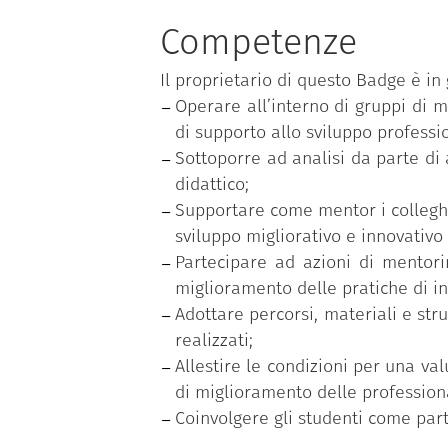
una fase sperimentazione attiv
Competenze
interpretazione delle dinami
l’impiego degli strumenti del m
Il proprietario di questo Badge è in 
utilizzo di procedure e dispositiv
Operare all’interno di gruppi di 
una fase di supervisione co
di supporto allo sviluppo professio
consapevolezza in merito agli ap
Sottoporre ad analisi da parte di 
una fase di valutazione del pro
didattico;
miglioramenti e per azioni di 
Supportare come mentor i colleghi 
sviluppo migliorativo e innovativo 
Partecipare ad azioni di mentori
miglioramento delle pratiche di 
Adottare percorsi, materiali e st
realizzati;
Allestire le condizioni per una va
di miglioramento delle professiona
Coinvolgere gli studenti come part