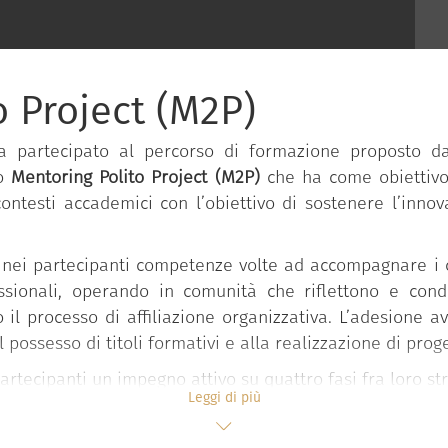
o Project (M2P)
ha partecipato al percorso di formazione proposto 
to
Mentoring Polito Project (M2P)
che ha come obiettivo 
ntesti accademici con l’obiettivo di sostenere l’innov
.
re nei partecipanti competenze volte ad accompagnare i 
ssionali, operando in comunità che riflettono e cond
o il processo di affiliazione organizzativa. L’adesione 
 possesso di titoli formativi e alla realizzazione di proget
partecipanti un impegno attivo su quattro fasi fra loro s
Leggi di più
le sulle tematiche del mentoring con interventi d’aula 
zione di supporto dei pari e di accompagnamento allo svi