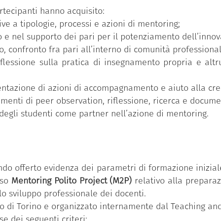
rtecipanti hanno acquisito:
ve a tipologie, processi e azioni di mentoring;
 nel supporto dei pari per il potenziamento dell’innova
o, confronto fra pari all’interno di comunità professional
iflessione sulla pratica di insegnamento propria e altru
entazione di azioni di accompagnamento e aiuto alla cre
rumenti di peer observation, riflessione, ricerca e docume
degli studenti come partner nell’azione di mentoring.
ndo offerto evidenza dei parametri di formazione inizial
rso
Mentoring Polito Project (M2P)
relativo alla prepara
o sviluppo professionale dei docenti.
ico di Torino e organizzato internamente dal Teaching an
se dei seguenti criteri: