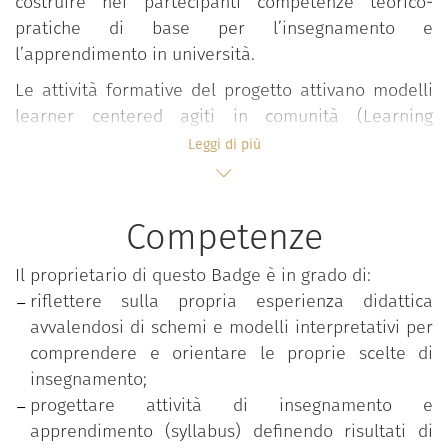
costruire nei partecipanti competenze teorico-
pratiche di base per l’insegnamento e
l’apprendimento in università.
Le attività formative del progetto attivano modelli
learner centered agiti in comunità (Learning
Community) all’interno dei quali, in forma
Leggi di più
interdisciplinare e partecipativa, si sviluppano
confronti, elaborazioni, riflessioni e condivisioni su
valori, approcci, esperienze e pratiche didattiche
Competenze
valorizzando l’apporto attivo degli studenti.
Il proprietario di questo Badge è in grado di:
Il percorso si snoda in ambienti flipped e si sviluppa
riflettere sulla propria esperienza didattica
in forma modulare attraverso seminari, lezioni e
avvalendosi di schemi e modelli interpretativi per
workshop condotti in co-teaching da docenti
comprendere e orientare le proprie scelte di
esperti.
insegnamento;
Le tematiche affrontate riguardano:
progettare attività di insegnamento e
apprendimento (syllabus) definendo risultati di
Progettazione della didattica;