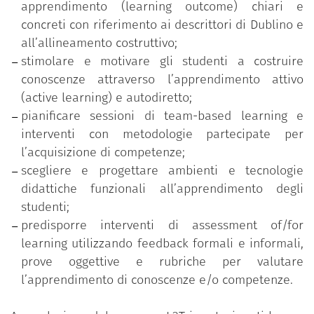
apprendimento (learning outcome) chiari e
Costruzione di un syllabus student centered;
concreti con riferimento ai descrittori di Dublino e
Metodologie e approcci di active learning;
all’allineamento costruttivo;
Team based learning;
stimolare e motivare gli studenti a costruire
Micro-teaching e feedback tra pari;
conoscenze attraverso l’apprendimento attivo
Tecnologie e ambienti per la didattica;
(active learning) e autodiretto;
Valutazione didattica;
pianificare sessioni di team-based learning e
Assessment of/for learning;
interventi con metodologie partecipate per
Prove oggettive e rubriche di valutazione.
l’acquisizione di competenze;
scegliere e progettare ambienti e tecnologie
didattiche funzionali all’apprendimento degli
studenti;
predisporre interventi di assessment of/for
learning utilizzando feedback formali e informali,
prove oggettive e rubriche per valutare
l’apprendimento di conoscenze e/o competenze.