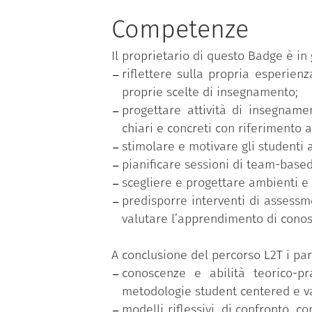
Costruzione di un syllabus stu
Metodologie e approcci di activ
Competenze
Team based learning;
Il proprietario di questo Badge è in 
Micro-teaching e feedback tra 
riflettere sulla propria esperien
Tecnologie e ambienti per la di
proprie scelte di insegnamento;
Valutazione didattica;
progettare attività di insegnam
Assessment of/for learning;
chiari e concreti con riferimento a
Prove oggettive e rubriche di v
stimolare e motivare gli studenti 
pianificare sessioni di team-base
scegliere e progettare ambienti e 
predisporre interventi di assessm
valutare l’apprendimento di cono
A conclusione del percorso L2T i par
conoscenze e abilità teorico-pr
metodologie student centered e va
modelli riflessivi, di confronto, c