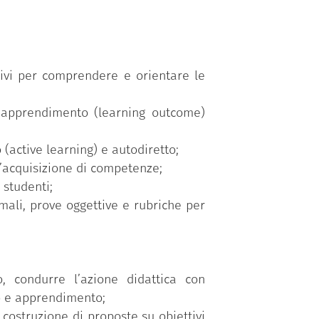
ativi per comprendere e orientare le
i apprendimento (learning outcome)
(active learning) e autodiretto;
l’acquisizione di competenze;
 studenti;
mali, prove oggettive e rubriche per
, condurre l’azione didattica con
to e apprendimento;
a costruzione di proposte su obiettivi