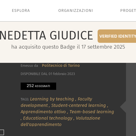
ESPLORA
ORGANIZZAZIONI
PROGET
NEDETTA
GIUDICE
ha acquisito questo Badge il 17 settembre 2025
Politecnico di Torino
Emesso da
DISPONIBILE DAL 01 febbraio 2023
252
ASSEGNATI
Learning by teaching
,
Faculty
TAGS:
development
,
Student-centered learning
,
Apprendimento attivo
,
Team-based learning
,
Educational technology
,
Valutazione
dell'apprendimento