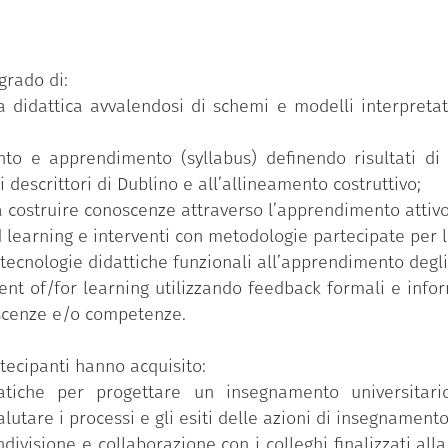
dent centered;
e learning;
grado di:
pari;
za didattica avvalendosi di schemi e modelli interpret
dattica;
ento e apprendimento (syllabus) definendo risultati d
i descrittori di Dublino e all’allineamento costruttivo;
alutazione.
a costruire conoscenze attraverso l’apprendimento attivo 
d learning e interventi con metodologie partecipate per 
tecnologie didattiche funzionali all’apprendimento degli
ent of/for learning utilizzando feedback formali e infor
scenze e/o competenze.
tecipanti hanno acquisito:
atiche per progettare un insegnamento universitario
lutare i processi e gli esiti delle azioni di insegnamen
ondivisione e collaborazione con i colleghi finalizzati all