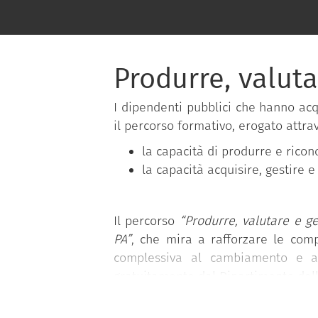
Produrre, valut
I dipendenti pubblici che hanno ac
il percorso formativo, erogato attra
la capacità di produrre e ricon
la capacità acquisire, gestire
Il percorso
“Produrre, valutare e ge
PA”
, che mira a rafforzare le comp
complessiva al cambiamento e al
gratuitamente dal Dipartimento della
Il programma si basa sul
Syllabus