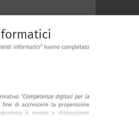
nformatici
enti informatici”
hanno completato
ormativo
“Competenze digitali per la
l fine di accrescere la propensione
programma è messo a disposizione
nistri.
 competenze organizzate in 5 aree