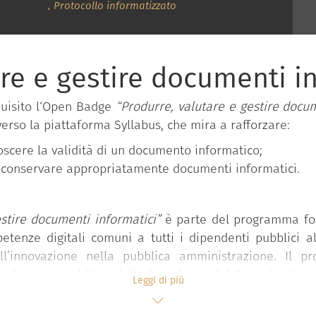
,
Protocollo informatizzato
are e gestire documenti i
quisito l‘Open Badge
“Produrre, valutare e gestire docum
verso la piattaforma Syllabus, che mira a rafforzare:
oscere la validità di un documento informatico;
 e conservare appropriatamente documenti informatici.
stire documenti informatici”
è parte del programma f
etenze digitali comuni a tutti i dipendenti pubblici a
l’innovazione nella pubblica amministrazione. Il 
 funzione pubblica della Presidenza del Consiglio dei mi
Leggi di più
 “Competenze digitali per la PA”
che si compone di 11