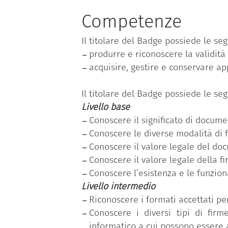
tematiche; ciascuna competenza, a s
livelli di padronanza (base, interme
Competenze
“Produrre, valutare e gestire docu
Il titolare del Badge possiede le se
per la PA”
.
produrre e riconoscere la validit
Il dipendente pubblico che ha con
acquisire, gestire e conservare a
rilevazione dell’effettivo fabbisogn
acquisite, relativo al livello di pad
Il titolare del Badge possiede le se
Livello base
Conoscere il significato di docum
Conoscere le diverse modalità di 
Conoscere il valore legale del do
Conoscere il valore legale della fi
Conoscere l’esistenza e le funziona
Livello intermedio
Riconoscere i formati accettati p
Conoscere i diversi tipi di firm
informatico a cui possono essere 