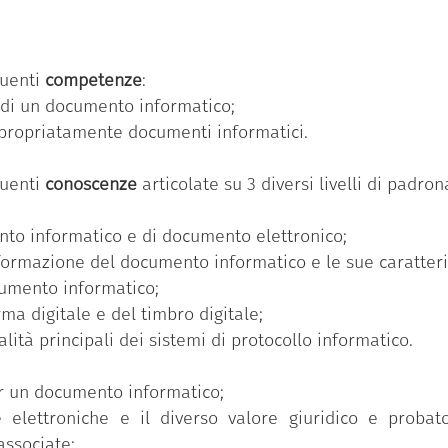
ua volta, si articola in un numero variabile di conosc
dio e avanzato).
menti informatici”
è una delle 11 competenze previste
guenti
competenze
:
à di un documento informatico;
seguito il Badge ha partecipato al percorso formativ
ppropriatamente documenti informatici.
o di competenze individuale ed ha superato con successo 
ronanza più elevato (avanzato).
guenti
conoscenze
articolate su 3 diversi livelli di padr
ento informatico e di documento elettronico;
formazione del documento informatico e le sue caratteri
cumento informatico;
rma digitale e del timbro digitale;
lità principali dei sistemi di protocollo informatico.
er un documento informatico;
e elettroniche e il diverso valore giuridico e probat
associate;