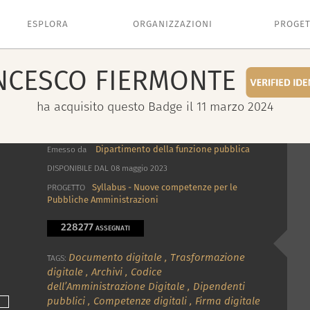
ESPLORA
ORGANIZZAZIONI
PROGET
NCESCO
FIERMONTE
ha acquisito questo Badge il 11 marzo 2024
Dipartimento della funzione pubblica
Emesso da
DISPONIBILE DAL 08 maggio 2023
Syllabus - Nuove competenze per le
PROGETTO
Pubbliche Amministrazioni
228277
ASSEGNATI
Documento digitale
,
Trasformazione
TAGS:
digitale
,
Archivi
,
Codice
dell’Amministrazione Digitale
,
Dipendenti
pubblici
,
Competenze digitali
,
Firma digitale