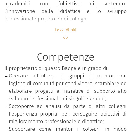
accademici con l’obiettivo di sostenere
l’innovazione della didattica e lo sviluppo
professionale proprio e dei colleghi.
Il progetto punta infatti a costruire nei partecipanti
Leggi di più
competenze volte ad accompagnare i colleghi
nell’accrescimento costante delle expertise
didattiche e professionali, operando in comunità
Competenze
che riflettono e condividono approcci, valori e
pratiche professionali innovative e facilitano il
Il proprietario di questo Badge è in grado di:
processo di affiliazione organizzativa. L’adesione
Operare all’interno di gruppi di mentor con
avviene attraverso una call di ateneo che seleziona
logiche di comunità per condividere, scambiare ed
gli aspiranti in base al possesso di titoli formativi e
elaborare progetti e iniziative di supporto allo
alla realizzazione di progetti didattici innovativi e di
sviluppo professionale di singoli e gruppi;
qualità.
Sottoporre ad analisi da parte di altri colleghi
l’esperienza propria, per perseguire obiettivi di
Il percorso progettuale richiede ai partecipanti un
miglioramento professionale e didattico;
impegno attivo su quattro fasi fra loro strettamente
Supportare come mentor i colleghi in modo