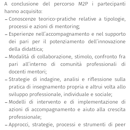
rafforzare i livelli di consapevolezza in merito
A conclusione del percorso M2P i partecipanti
agli approcci relazionali, ai valori e alle
hanno acquisito:
pratiche adottate;
Conoscenze teorico-pratiche relative a tipologie,
una fase di valutazione del progetto diretta a
processi e azioni di mentoring;
individuare aspetti positivi e critici
Esperienze nell’accompagnamento e nel supporto
dell’esperienza, in vista di possibili
dei pari per il potenziamento dell’innovazione
miglioramenti e per azioni di sviluppo
della didattica;
implementale del mentoring nel contesto
Modalità di collaborazione, stimolo, confronto fra
dell’ateneo.
pari all’interno di comunità professionali di
docenti mentori;
Strategie di indagine, analisi e riflessione sulla
pratica di insegnamento propria e altrui volta allo
sviluppo professionale, individuale e sociale;
Modelli di intervento e di implementazione di
azioni di accompagnamento e aiuto alla crescita
professionale;
Approcci, strategie, processi e strumenti di peer