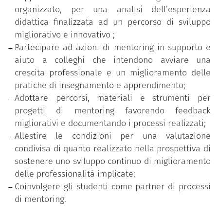
interconnesse:
organizzato, per una analisi dell’esperienza
una fase di formazione iniziale sulle tematiche
didattica finalizzata ad un percorso di sviluppo
del mentoring con interventi d’aula e workshop
migliorativo e innovativo ;
volti a sensibilizzare e preparare i partecipanti
Partecipare ad azioni di mentoring in supporto e
all’azione di supporto dei pari e di
aiuto a colleghi che intendono avviare una
accompagnamento allo sviluppo;
crescita professionale e un miglioramento delle
una fase sperimentazione attiva nella quale da
pratiche di insegnamento e apprendimento;
un lato si pratica sul campo il ruolo di mentor
Adottare percorsi, materiali e strumenti per
e mentee per una corretta interpretazione
progetti di mentoring favorendo feedback
delle dinamiche relazionali e dei processi di
migliorativi e documentando i processi realizzati;
accompagnamento e supporto, dall’altro lato si
Allestire le condizioni per una valutazione
valida l’impiego degli strumenti del mentoring
condivisa di quanto realizzato nella prospettiva di
(accordo etico, peer-observation, relazione fra
sostenere uno sviluppo continuo di miglioramento
pari, coinvolgimento degli studenti, utilizzo di
delle professionalità implicate;
procedure e dispositivi di analisi, …);
Coinvolgere gli studenti come partner di processi
una fase di supervisione come spazio di
di mentoring.
rielaborazione personale e di gruppo utile per