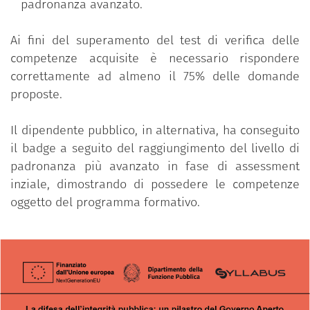
padronanza avanzato.
l’amministrazione aperta" – Convenzione tra il
Dipartimento della Funzione Pubblica e Formez PA
Ai fini del superamento del test di verifica delle
del 29 Gennaio 2021. Fonte di finanziamento:
competenze acquisite è necessario rispondere
Programma Operativo Complementare al PON
correttamente ad almeno il 75% delle domande
Governance e Capacità Istituzionale 2014-2020 Asse
proposte.
I – Obiettivo specifico 1.1 "Aumento della
trasparenza e interoperabilità e dell’accesso ai dati
Il dipendente pubblico, in alternativa, ha conseguito
pubblici" – Azione 1.1.1. – Asse dedicato alle risorse
il badge a seguito del raggiungimento del livello di
in salvaguardia ex art. 242 del Decreto-Legge 19
padronanza più avanzato in fase di assessment
maggio 2020 n. 34” (CUP: J59G20001070007).
inziale, dimostrando di possedere le competenze
oggetto del programma formativo.