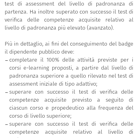
test di assessment del livello di padronanza di
al livello di padronanza più elevato (avanzato).
partenza. Ha inoltre superato con successo il test di
verifica delle competenze acquisite relativo al
Il programma è parte delle iniziative formative
livello di padronanza più elevato (avanzato).
promosse sulla piattaforma “Syllabus – Nuove
competenze per le Pubbliche Amministrazioni” sul
Più in dettaglio, ai fini del conseguimento del badge
tema dei Principi e valori della PA, che mirano a
il dipendente pubblico deve:
sviluppare e rafforzare la consapevolezza dei
completare il 100% delle attività previste per i
dipendenti pubblici sull’insieme di principi e valori
corsi e-learning proposti, a partire dal livello di
in grado di favorire quel cambiamento culturale e
padronanza superiore a quello rilevato nel test di
quella crescita personale che portino a una
assessment iniziale di tipo adattivo;
sostanziale modifica dei comportamenti nei contesti
superare con successo il test di verifica delle
di lavoro e, di rimando, nella società.
competenze acquisite previsto a seguito di
Il programma, messo a disposizione dei dipendenti
ciascun corso e propedeutico alla frequenza del
pubblici gratuitamente dal Dipartimento della
corso di livello superiore;
funzione pubblica della Presidenza del Consiglio dei
superare con successo il test di verifica delle
ministri, è stato realizzato nell'ambito delle attività
competenze acquisite relativo al livello di
del progetto "Opengov: metodi e strumenti per