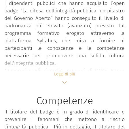
I dipendenti pubblici che hanno acquisito l‘open
badge “La difesa dell’integrità pubblica: un pilastro
del Governo Aperto” hanno conseguito il livello di
padronanza più elevato (avanzato) previsto dal
programma formativo erogato attraverso la
piattaforma Syllabus, che mira a fornire ai
partecipanti le conoscenze e le competenze
necessarie per promuovere una solida cultura
dell'integrità pubblica.
Numerosi studi, ricerche, rapporti di OCSE, Banca
Leggi di più
Mondiale, Unione Europea e Transparency
International dimostrano come la perdita di
integrità del sistema pubblico comporti un costo
Competenze
collettivo elevato che si traduce in una crescente
sfiducia nelle istituzioni pubbliche, nell’aumento
Il titolare del badge è in grado di identificare e
della diseguaglianza nell’accesso ai servizi, nella
prevenire i fenomeni che mettono a rischio
perdita di competitività e attrattività degli
l’integrità pubblica. Più in dettaglio, il titolare del