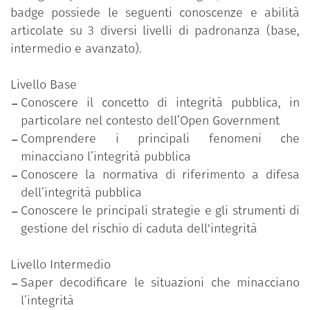
investimenti. L'integrità pubblica è, dunque, uno dei
badge possiede le seguenti conoscenze e abilità
pilastri fondamentali delle democrazie occidentali
articolate su 3 diversi livelli di padronanza (base,
ed è anche un principio fondante delle politiche di
intermedio e avanzato).
Governo Aperto.
La cultura dell’integrità si fonda su una profonda
Livello Base
consapevolezza dei fenomeni che la minacciano e
Conoscere il concetto di integrità pubblica, in
sulla conoscenza delle strategie e degli strumenti
particolare nel contesto dell’Open Government
che lo Stato di diritto offre per contrastarli. La
Comprendere i principali fenomeni che
cultura dell’integrità si fonda, inoltre, su
minacciano l’integrità pubblica
competenze specialistiche da trasferire a chi opera
Conoscere la normativa di riferimento a difesa
nel settore pubblico e che, a vari livelli, adotta
dell’integrità pubblica
decisioni, svolge attività o gestisce informazioni per
Conoscere le principali strategie e gli strumenti di
conto della collettività. Il trasferimento delle
gestione del rischio di caduta dell'integrità
competenze, infine, deve essere accompagnato
dallo sviluppo di “qualità organizzative” e da
Livello Intermedio
adeguate leve motivazionali, sia per gli attori
Saper decodificare le situazioni che minacciano
interni ed esterni preposti a promuovere e
l’integrità
monitorare le strategie anticorruzione, sia per i