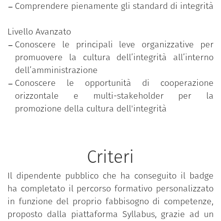
Comprendere pienamente gli standard di integrità
decisori politici. Questo approccio è
particolarmente utile ai responsabili anticorruzione,
Livello Avanzato
delle risorse umane e della formazione.
Conoscere le principali leve organizzative per
I temi individuati e trattati nel programma sono
promuovere la cultura dell’integrità all’interno
emersi nei percorsi di co-creazione e co-attuazione
dell’amministrazione
realizzati nel contesto del quinto e sesto Piano
Conoscere le opportunità di cooperazione
d’Azione nazionale per il governo aperto in
orizzontale e multi-stakeholder per la
collaborazione con le organizzazioni della società
promozione della cultura dell'integrità
civile coinvolte nella Community Italiana per il
governo aperto.
Criteri
Il dipendente pubblico che ha conseguito il badge
ha partecipato al percorso formativo personalizzato
Il dipendente pubblico che ha conseguito il badge
in funzione dell’effettivo fabbisogno di competenze
ha completato il percorso formativo personalizzato
individuale rilevato, attraverso un test di
in funzione del proprio fabbisogno di competenze,
assessment iniziale, ed ha superato con successo il
proposto dalla piattaforma Syllabus, grazie ad un
test di verifica delle competenze acquisite relativo