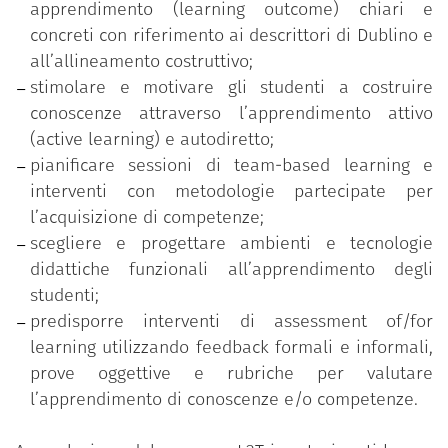
apprendimento (learning outcome) chiari e
Costruzione di un syllabus student centered;
concreti con riferimento ai descrittori di Dublino e
Metodologie e approcci di active learning;
all’allineamento costruttivo;
Team based learning;
stimolare e motivare gli studenti a costruire
Micro-teaching e feedback tra pari;
conoscenze attraverso l’apprendimento attivo
Tecnologie e ambienti per la didattica;
(active learning) e autodiretto;
Valutazione didattica;
pianificare sessioni di team-based learning e
Assessment of/for learning;
interventi con metodologie partecipate per
Prove oggettive e rubriche di valutazione.
l’acquisizione di competenze;
scegliere e progettare ambienti e tecnologie
didattiche funzionali all’apprendimento degli
studenti;
predisporre interventi di assessment of/for
learning utilizzando feedback formali e informali,
prove oggettive e rubriche per valutare
l’apprendimento di conoscenze e/o competenze.