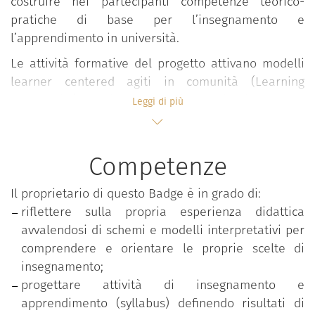
costruire nei partecipanti competenze teorico-
pratiche di base per l’insegnamento e
l’apprendimento in università.
Le attività formative del progetto attivano modelli
learner centered agiti in comunità (Learning
Community) all’interno dei quali, in forma
Leggi di più
interdisciplinare e partecipativa, si sviluppano
confronti, elaborazioni, riflessioni e condivisioni su
valori, approcci, esperienze e pratiche didattiche
Competenze
valorizzando l’apporto attivo degli studenti.
Il proprietario di questo Badge è in grado di:
Il percorso si snoda in ambienti flipped e si sviluppa
riflettere sulla propria esperienza didattica
in forma modulare attraverso seminari, lezioni e
avvalendosi di schemi e modelli interpretativi per
workshop condotti in co-teaching da docenti
comprendere e orientare le proprie scelte di
esperti.
insegnamento;
Le tematiche affrontate riguardano:
progettare attività di insegnamento e
apprendimento (syllabus) definendo risultati di
Progettazione della didattica;