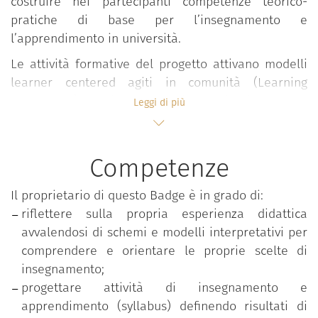
costruire nei partecipanti competenze teorico-
pratiche di base per l’insegnamento e
l’apprendimento in università.
Le attività formative del progetto attivano modelli
learner centered agiti in comunità (Learning
Community) all’interno dei quali, in forma
Leggi di più
interdisciplinare e partecipativa, si sviluppano
confronti, elaborazioni, riflessioni e condivisioni su
valori, approcci, esperienze e pratiche didattiche
Competenze
valorizzando l’apporto attivo degli studenti.
Il proprietario di questo Badge è in grado di:
Il percorso si snoda in ambienti flipped e si sviluppa
riflettere sulla propria esperienza didattica
in forma modulare attraverso seminari, lezioni e
avvalendosi di schemi e modelli interpretativi per
workshop condotti in co-teaching da docenti
comprendere e orientare le proprie scelte di
esperti.
insegnamento;
Le tematiche affrontate riguardano:
progettare attività di insegnamento e
apprendimento (syllabus) definendo risultati di
Progettazione della didattica;