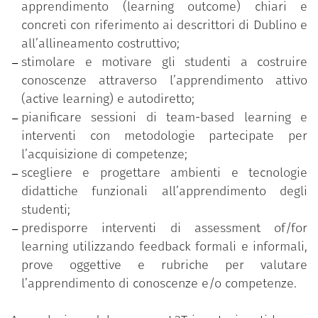
apprendimento (learning outcome) chiari e
Costruzione di un syllabus student centered;
concreti con riferimento ai descrittori di Dublino e
Metodologie e approcci di active learning;
all’allineamento costruttivo;
Team based learning;
stimolare e motivare gli studenti a costruire
Micro-teaching e feedback tra pari;
conoscenze attraverso l’apprendimento attivo
Tecnologie e ambienti per la didattica;
(active learning) e autodiretto;
Valutazione didattica;
pianificare sessioni di team-based learning e
Assessment of/for learning;
interventi con metodologie partecipate per
Prove oggettive e rubriche di valutazione.
l’acquisizione di competenze;
scegliere e progettare ambienti e tecnologie
didattiche funzionali all’apprendimento degli
studenti;
predisporre interventi di assessment of/for
learning utilizzando feedback formali e informali,
prove oggettive e rubriche per valutare
l’apprendimento di conoscenze e/o competenze.