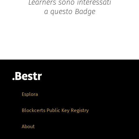
Learners sono interessati
a questo Badge
Esplora
Blockcerts Public Key Registry
About