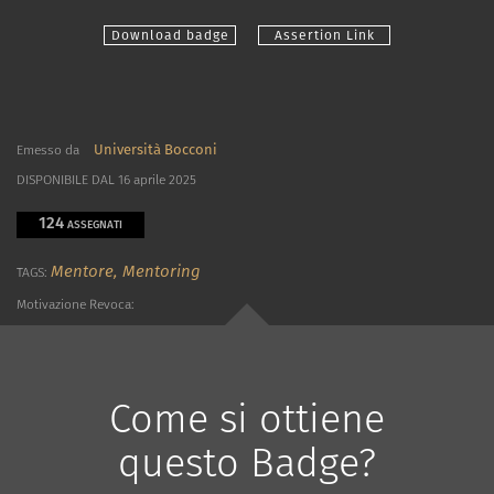
Download badge
Assertion Link
Università Bocconi
Emesso da
DISPONIBILE DAL 16 aprile 2025
124
ASSEGNATI
Mentore,
Mentoring
TAGS:
Motivazione Revoca:
Come si ottiene
questo Badge?