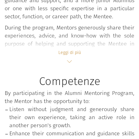
guidance and support, and a more junior Alumnus
or one with less specific expertise in a particular
sector, function, or career path, the Mentee.
During the program, Mentors generously share their
experiences, advice, and know-how with the sole
purpose of helping and supporting the Mentee in
managing their professional growth journey more
Leggi di più
effectively.
Mentoring is built on a voluntary and selfless
Competenze
relationship, where goals, mutual expectations, and
the mentoring framework are evaluated together.
By participating in the Alumni Mentoring Program,
The program takes place once a year and lasts
the Mentor has the opportunity to:
approximately six months, during which 3 to 6
Listen without judgment and generously share
meetings are recommended.
their own experience, taking an active role in
another person's growth.
Enhance their communication and guidance skills