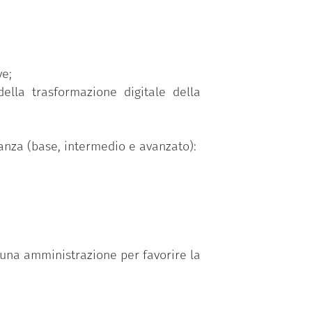
enze/abilità raggruppate secondo tre
 nel programma
“Competenze digitali
ve;
della trasformazione digitale della
o personalizzato in funzione della
il test di verifica delle competenze
onanza (base, intermedio e avanzato):
i una amministrazione per favorire la