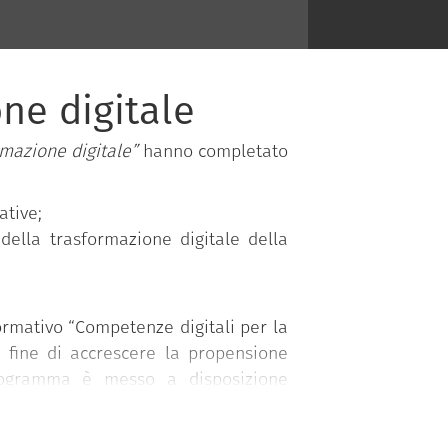
one digitale
rmazione digitale”
hanno completato
ative;
 della trasformazione digitale della
mativo “Competenze digitali per la
l fine di accrescere la propensione
programma è messo a disposizione
nistri.
 competenze organizzate in 5 aree