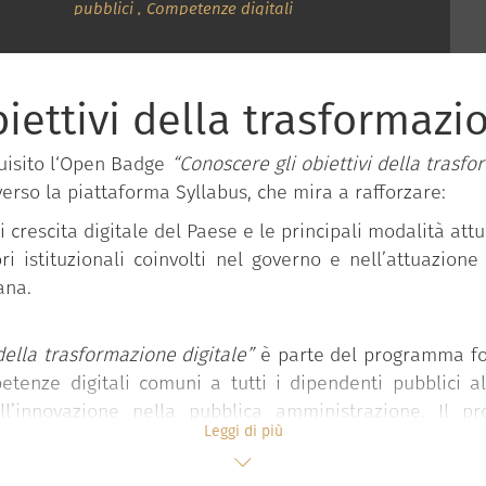
pubblici
,
Competenze digitali
iettivi della trasformazi
uisito l‘Open Badge
“Conoscere gli obiettivi della trasfo
verso la piattaforma Syllabus, che mira a rafforzare:
 crescita digitale del Paese e le principali modalità attu
ri istituzionali coinvolti nel governo e nell’attuazione
ana.
della trasformazione digitale”
è parte del programma for
etenze digitali comuni a tutti i dipendenti pubblici a
l’innovazione nella pubblica amministrazione. Il 
Leggi di più
 funzione pubblica della Presidenza del Consiglio dei mi
 “Competenze digitali per la PA”
che si compone di 11