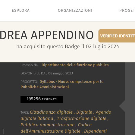
ESPLORA
ORGANIZZAZIONI
PROGET
DREA
APPENDINO
ha acquisito questo Badge il 02 luglio 2024
Dipartimento della funzione pubblica
Emesso da
DISPONIBILE DAL 08 maggio 2023
Syllabus - Nuove competenze per le
PROGETTO
Pubbliche Amministrazioni
195256
ASSEGNATI
Cittadinanza digitale
,
Digitale
,
Agenda
TAGS:
digitale italiana
,
Trasformazione digitale
,
Pubblica amministrazione
,
Codice
dell’Amministrazione Digitale
,
Dipendenti