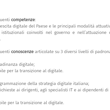
ua volta, si articola in un numero variabile di conosc
dio e avanzato).
guenti
competenze
:
ormazione digitale”
è una delle 11 competenze previste
escita digitale del Paese e le principali modalità attuati
istituzionali coinvolti nel governo e nell’attuazione 
seguito il Badge ha partecipato al percorso formativ
.
o di competenze individuale ed ha superato con successo 
ronanza più elevato (avanzato).
guenti
conoscenze
articolate su 3 diversi livelli di padr
ttadinanza digitale;
le per la transizione al digitale.
grammazione della strategia digitale italiana;
hieste ai dirigenti, agli specialisti IT e ai dipendenti d
le per la transizione al digitale.