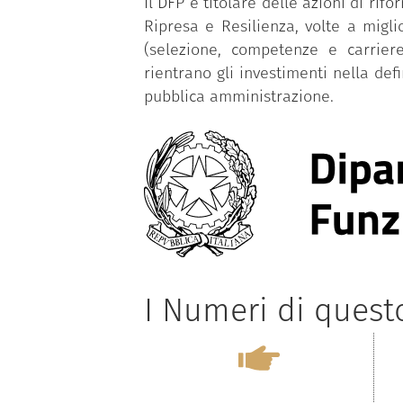
Il DFP è titolare delle azioni di r
Ripresa e Resilienza, volte a migl
(selezione, competenze e carriere
rientrano gli investimenti nella def
pubblica amministrazione.
I Numeri di ques