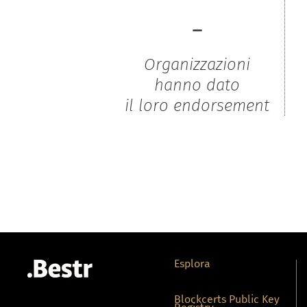
-
Organizzazioni
hanno dato
il loro endorsement
Esplora
Blockcerts Public Key