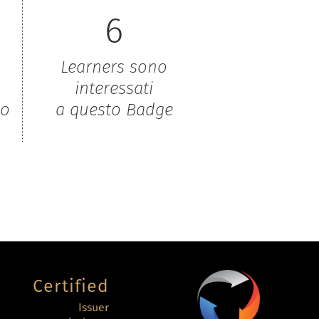
6
Learners sono
interessati
to
a questo Badge
Certified
Issuer