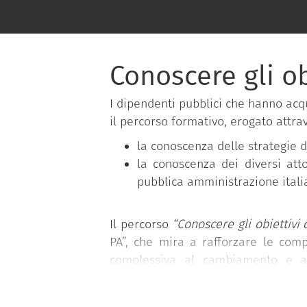
Conoscere gli ob
I dipendenti pubblici che hanno acq
il percorso formativo, erogato attra
la conoscenza delle strategie di
la conoscenza dei diversi atto
pubblica amministrazione itali
Il percorso
“Conoscere gli obiettivi 
PA”, che mira a rafforzare le comp
complessiva al cambiamento e al
gratuitamente dal Dipartimento della
Il programma si basa sul
Syllabus