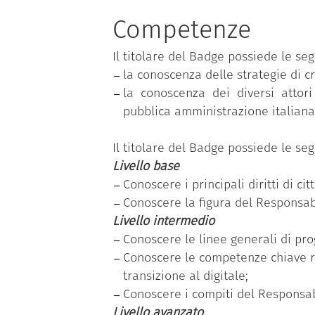
tematiche; ciascuna competenza, a s
Competenze
livelli di padronanza (base, interme
Il titolare del Badge possiede le se
“Conoscere gli obiettivi della trasf
la conoscenza delle strategie di cr
per la PA”
.
la conoscenza dei diversi attori 
Il dipendente pubblico che ha con
pubblica amministrazione italiana
rilevazione dell’effettivo fabbisogn
acquisite, relativo al livello di pad
Il titolare del Badge possiede le se
Livello base
Conoscere i principali diritti di ci
Conoscere la figura del Responsabi
Livello intermedio
Conoscere le linee generali di pro
Conoscere le competenze chiave ric
transizione al digitale;
Conoscere i compiti del Responsabi
Livello avanzato