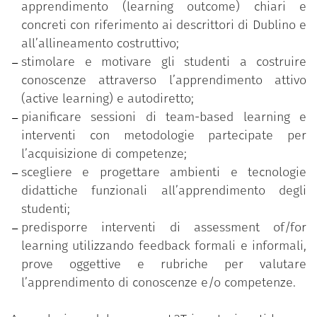
apprendimento (learning outcome) chiari e
Costruzione di un syllabus student centered;
concreti con riferimento ai descrittori di Dublino e
Metodologie e approcci di active learning;
all’allineamento costruttivo;
Team based learning;
stimolare e motivare gli studenti a costruire
Micro-teaching e feedback tra pari;
conoscenze attraverso l’apprendimento attivo
Tecnologie e ambienti per la didattica;
(active learning) e autodiretto;
Valutazione didattica;
pianificare sessioni di team-based learning e
Assessment of/for learning;
interventi con metodologie partecipate per
Prove oggettive e rubriche di valutazione.
l’acquisizione di competenze;
scegliere e progettare ambienti e tecnologie
didattiche funzionali all’apprendimento degli
studenti;
predisporre interventi di assessment of/for
learning utilizzando feedback formali e informali,
prove oggettive e rubriche per valutare
l’apprendimento di conoscenze e/o competenze.