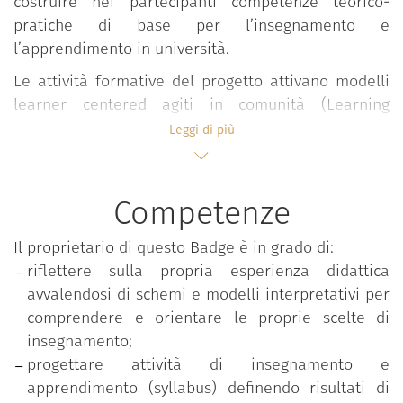
costruire nei partecipanti competenze teorico-
pratiche di base per l’insegnamento e
l’apprendimento in università.
Le attività formative del progetto attivano modelli
learner centered agiti in comunità (Learning
Community) all’interno dei quali, in forma
Leggi di più
interdisciplinare e partecipativa, si sviluppano
confronti, elaborazioni, riflessioni e condivisioni su
valori, approcci, esperienze e pratiche didattiche
Competenze
valorizzando l’apporto attivo degli studenti.
Il proprietario di questo Badge è in grado di:
Il percorso si snoda in ambienti flipped e si sviluppa
riflettere sulla propria esperienza didattica
in forma modulare attraverso seminari, lezioni e
avvalendosi di schemi e modelli interpretativi per
workshop condotti in co-teaching da docenti
comprendere e orientare le proprie scelte di
esperti.
insegnamento;
Le tematiche affrontate riguardano:
progettare attività di insegnamento e
apprendimento (syllabus) definendo risultati di
Progettazione della didattica;