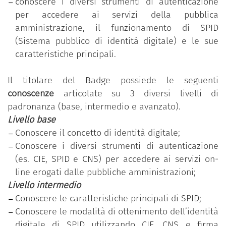
conoscere i diversi strumenti di autenticazione
cambiamento e all’innovazione nella pubblica
per accedere ai servizi della pubblica
amministrazione. Il programma è messo a
amministrazione, il funzionamento di SPID
disposizione gratuitamente dal Dipartimento della
(Sistema pubblico di identità digitale) e le sue
funzione pubblica della Presidenza del Consiglio dei
caratteristiche principali.
ministri.
Il titolare del Badge possiede le seguenti
Il programma si basa sul
Syllabus “Competenze
conoscenze
articolate su 3 diversi livelli di
digitali per la PA”
che si compone di 11 competenze
padronanza (base, intermedio e avanzato).
organizzate in 5 aree tematiche; ciascuna
Livello base
competenza, a sua volta, si articola in un numero
Conoscere il concetto di identità digitale;
variabile di conoscenze/abilità raggruppate
Conoscere i diversi strumenti di autenticazione
secondo tre livelli di padronanza (base, intermedio
(es. CIE, SPID e CNS) per accedere ai servizi on-
e avanzato).
line erogati dalle pubbliche amministrazioni;
“Conoscere l'identità digitale”
è una delle 11
Livello intermedio
competenze previste nel programma
“Competenze
Conoscere le caratteristiche principali di SPID;
digitali per la PA”
.
Conoscere le modalità di ottenimento dell’identità
Il dipendente pubblico che ha conseguito il Badge
digitale di SPID utilizzando CIE, CNS e firma