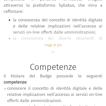
attraverso la piattaforma Syllabus, che mira a
rafforzare:
la conoscenza del concetto di identità digitale
e delle relative implicazioni nell’accesso ai
servizi on-line offerti dalle amministrazioni;
la conoscenza dei diversi strumenti di
autenticazione per accedere ai servizi della
Leggi di più
pubblica amministrazione, del funzionamento
di SpID (Sistema pubblico di identità digitale) e
delle sue caratteristiche principali.
Competenze
Il titolare del Badge possiede le seguenti
Il percorso
“Conoscere l'identità digitale”
è parte
competenze
:
del programma formativo
“Competenze digitali per
conoscere il concetto di identità digitale e delle
la PA”
, che mira a rafforzare le competenze digitali
relative implicazioni nell’accesso ai servizi on-line
comuni a tutti i dipendenti pubblici al fine di
offerti dalle amministrazioni.
accrescere la propensione complessiva al