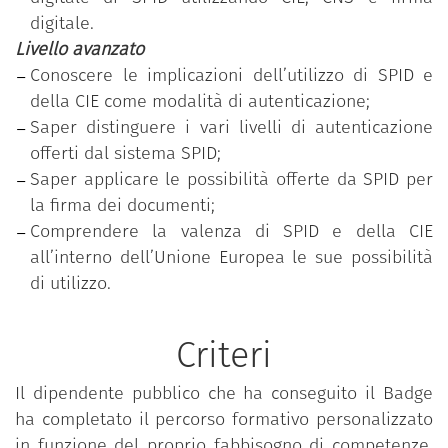
ha partecipato al percorso formativo personalizzato
digitale.
in funzione della rilevazione dell’effettivo
Livello avanzato
fabbisogno di competenze individuale ed ha
Conoscere le implicazioni dell’utilizzo di SPID e
superato con successo il test di verifica delle
della CIE come modalità di autenticazione;
competenze acquisite, relativo al livello di
Saper distinguere i vari livelli di autenticazione
padronanza più elevato (avanzato).
offerti dal sistema SPID;
Saper applicare le possibilità offerte da SPID per
la firma dei documenti;
Comprendere la valenza di SPID e della CIE
all’interno dell’Unione Europea le sue possibilità
di utilizzo.
Criteri
Il dipendente pubblico che ha conseguito il Badge
ha completato il percorso formativo personalizzato
in funzione del proprio fabbisogno di competenze,