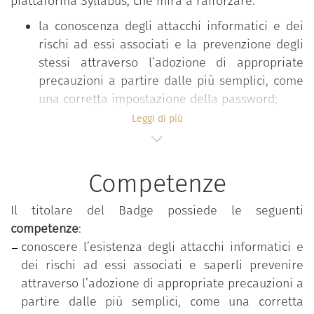
piattaforma Syllabus, che mira a rafforzare:
la conoscenza degli attacchi informatici e dei
rischi ad essi associati e la prevenzione degli
stessi attraverso l’adozione di appropriate
precauzioni a partire dalle più semplici, come
una corretta impostazione della password;
la capacità di saper riconoscere, valutare e
Leggi di più
affrontare un attacco informatico al proprio
dispositivo personale.
Competenze
Il percorso
“Proteggere i dispositivi”
è parte del
Il titolare del Badge possiede le seguenti
programma formativo
“Competenze digitali per la
competenze
:
PA”
, che mira a rafforzare le competenze digitali
conoscere l’esistenza degli attacchi informatici e
comuni a tutti i dipendenti pubblici al fine di
dei rischi ad essi associati e saperli prevenire
accrescere la propensione complessiva al
attraverso l’adozione di appropriate precauzioni a
cambiamento e all’innovazione nella pubblica
partire dalle più semplici, come una corretta
amministrazione. Il programma è messo a