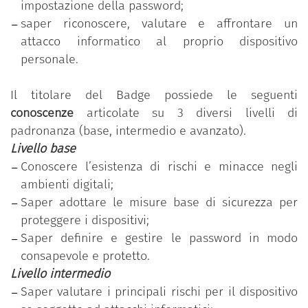
impostazione della password;
disposizione gratuitamente dal Dipartimento della
saper riconoscere, valutare e affrontare un
funzione pubblica della Presidenza del Consiglio dei
attacco informatico al proprio dispositivo
ministri.
personale.
Il programma si basa sul
Syllabus “Competenze
Il titolare del Badge possiede le seguenti
digitali per la PA”
che si compone di 11 competenze
conoscenze
articolate su 3 diversi livelli di
organizzate in 5 aree tematiche; ciascuna
padronanza (base, intermedio e avanzato).
competenza, a sua volta, si articola in un numero
Livello base
variabile di conoscenze/abilità raggruppate
Conoscere l’esistenza di rischi e minacce negli
secondo tre livelli di padronanza (base, intermedio
ambienti digitali;
e avanzato).
Saper adottare le misure base di sicurezza per
“Proteggere i dispositivi”
è una delle 11 competenze
proteggere i dispositivi;
previste nel programma
“Competenze digitali per la
Saper definire e gestire le password in modo
PA”
.
consapevole e protetto.
Il dipendente pubblico che ha conseguito il Badge
Livello intermedio
ha partecipato al percorso formativo personalizzato
Saper valutare i principali rischi per il dispositivo
in funzione della rilevazione dell’effettivo