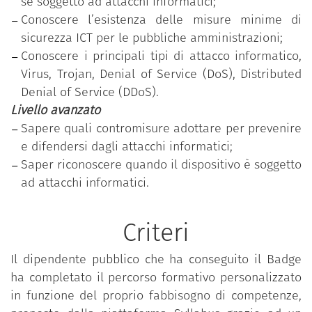
se soggetto ad attacchi informatici;
fabbisogno di competenze individuale ed ha
Conoscere l’esistenza delle misure minime di
superato con successo il test di verifica delle
sicurezza ICT per le pubbliche amministrazioni;
competenze acquisite, relativo al livello di
Conoscere i principali tipi di attacco informatico,
padronanza più elevato (avanzato).
Virus, Trojan, Denial of Service (DoS), Distributed
Denial of Service (DDoS).
Livello avanzato
Sapere quali contromisure adottare per prevenire
e difendersi dagli attacchi informatici;
Saper riconoscere quando il dispositivo è soggetto
ad attacchi informatici.
Criteri
Il dipendente pubblico che ha conseguito il Badge
ha completato il percorso formativo personalizzato
in funzione del proprio fabbisogno di competenze,