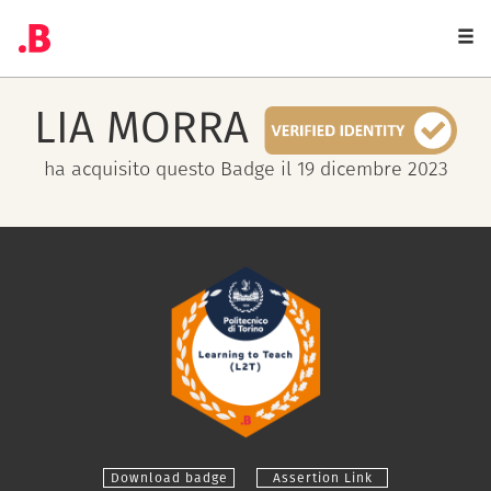
Togg
navi
LIA
MORRA
ha acquisito questo Badge il 19 dicembre 2023
Download badge
Assertion Link