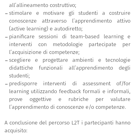
all’allineamento costruttivo;
Team based learning;
stimolare e motivare gli studenti a costruire
Micro-teaching e feedback tra pari;
conoscenze attraverso l’apprendimento attivo
Tecnologie e ambienti per la didattica;
(active learning) e autodiretto;
Valutazione didattica;
pianificare sessioni di team-based learning e
Assessment of/for learning;
interventi con metodologie partecipate per
Prove oggettive e rubriche di valutazione.
l’acquisizione di competenze;
scegliere e progettare ambienti e tecnologie
didattiche funzionali all’apprendimento degli
studenti;
predisporre interventi di assessment of/for
learning utilizzando feedback formali e informali,
prove oggettive e rubriche per valutare
l’apprendimento di conoscenze e/o competenze.
A conclusione del percorso L2T i partecipanti hanno
acquisito: