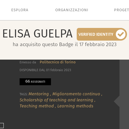
ESPLORA
ORGANIZZAZIONI
PROGET
ELISA
GUELPA
ha acquisito questo Badge il 17 febbraio 2023
Politecnico di Torino
Emesso da
DISPONIBILE DAL 01 febbraio 2023
66
ASSEGNATI
Mentoring
,
Miglioramento continuo
,
TAGS:
Scholarship of teaching and learning
,
Teaching method
,
Learning methods