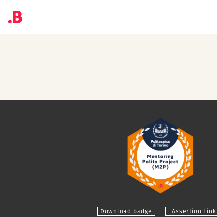
Download badge
Assertion Link