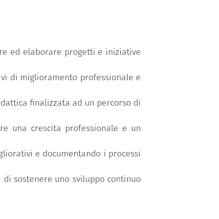
 di mentor e mentee per una corretta
upporto, dall’altro lato si valida
 pari, coinvolgimento degli studenti,
e ed elaborare progetti e iniziative
utile per rafforzare i livelli di
tivi di miglioramento professionale e
ell’esperienza, in vista di possibili
teneo.
attica finalizzata ad un percorso di
re una crescita professionale e un
gliorativi e documentando i processi
va di sostenere uno sviluppo continuo