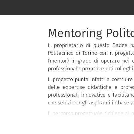
Mentoring Polit
Il proprietario di questo Badge 
Politecnico di Torino con il proget
(mentor) in grado di operare nei co
professionale proprio e dei colleghi
Il progetto punta infatti a costrui
delle expertise didattiche e profe
professionali innovative e facilitan
che seleziona gli aspiranti in base al
Il percorso progettuale richiede ai 
una fase di formazione inizia
preparare i partecipanti all’a