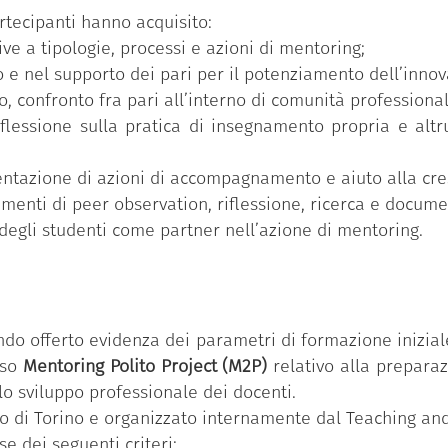
rtecipanti hanno acquisito:
ve a tipologie, processi e azioni di mentoring;
 nel supporto dei pari per il potenziamento dell’innova
o, confronto fra pari all’interno di comunità professional
iflessione sulla pratica di insegnamento propria e altru
entazione di azioni di accompagnamento e aiuto alla cre
rumenti di peer observation, riflessione, ricerca e docume
degli studenti come partner nell’azione di mentoring.
ndo offerto evidenza dei parametri di formazione inizial
rso
Mentoring Polito Project (M2P)
relativo alla prepara
o sviluppo professionale dei docenti.
ico di Torino e organizzato internamente dal Teaching an
se dei seguenti criteri: