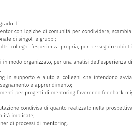
a nella quale da un lato si pratica sul campo il ruolo
che relazionali e dei processi di accompagnamento e s
entoring (accordo etico, peer-observation, relazione fra
grado di:
i di analisi, …);
mentor con logiche di comunità per condividere, scambiar
me spazio di rielaborazione personale e di gruppo 
nale di singoli e gruppi;
procci relazionali, ai valori e alle pratiche adottate;
altri colleghi l’esperienza propria, per perseguire obiet
getto diretta a individuare aspetti positivi e critici d
sviluppo implementale del mentoring nel contesto dell’a
in modo organizzato, per una analisi dell’esperienza did
;
ng in supporto e aiuto a colleghi che intendono avvia
insegnamento e apprendimento;
rumenti per progetti di mentoring favorendo feedback mi
lutazione condivisa di quanto realizzato nella prospetti
lità implicate;
ner di processi di mentoring.