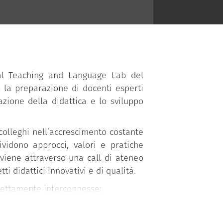
dal Teaching and Language Lab del
la preparazione di docenti esperti
azione della didattica e lo sviluppo
colleghi nell’accrescimento costante
ividono approcci, valori e pratiche
avviene attraverso una call di ateneo
ti didattici innovativi e di qualità.
trettamente interconnesse:
e workshop volti a sensibilizzare e
luppo;