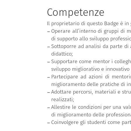
una fase sperimentazione attiv
Competenze
interpretazione delle dinami
l’impiego degli strumenti del m
Il proprietario di questo Badge è in 
utilizzo di procedure e dispositiv
Operare all’interno di gruppi di 
una fase di supervisione co
di supporto allo sviluppo professio
consapevolezza in merito agli ap
Sottoporre ad analisi da parte di 
una fase di valutazione del pro
didattico;
miglioramenti e per azioni di 
Supportare come mentor i colleghi 
sviluppo migliorativo e innovativo 
Partecipare ad azioni di mentori
miglioramento delle pratiche di 
Adottare percorsi, materiali e st
realizzati;
Allestire le condizioni per una va
di miglioramento delle professiona
Coinvolgere gli studenti come part