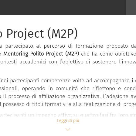
o Project (M2P)
ha partecipato al percorso di formazione proposto 
to
Mentoring Polito Project (M2P)
che ha come obiettivo 
ntesti accademici con l’obiettivo di sostenere l’innov
.
re nei partecipanti competenze volte ad accompagnare i 
ssionali, operando in comunità che riflettono e cond
o il processo di affiliazione organizzativa. L’adesione 
 possesso di titoli formativi e alla realizzazione di proget
partecipanti un impegno attivo su quattro fasi fra loro s
Leggi di più
le sulle tematiche del mentoring con interventi d’aula 
zione di supporto dei pari e di accompagnamento allo svi