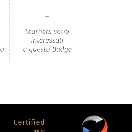
-
Learners sono
interessati
to
a questo Badge
Certified
Issuer